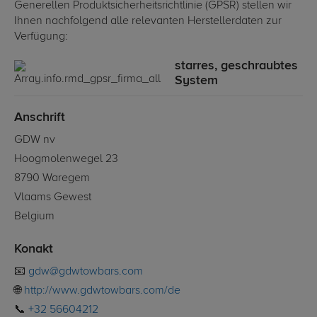
Generellen Produktsicherheitsrichtlinie (GPSR) stellen wir
Ihnen nachfolgend alle relevanten Herstellerdaten zur
Verfügung:
starres, geschraubtes
System
Anschrift
GDW nv
Hoogmolenwegel 23
8790 Waregem
Vlaams Gewest
Belgium
Konakt
📧
gdw@gdwtowbars.com
🌐
http://www.gdwtowbars.com/de
📞
+32 56604212