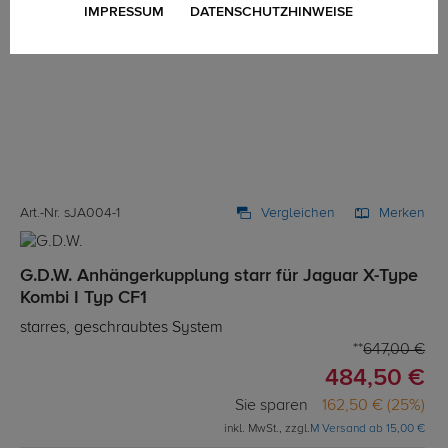
IMPRESSUM
DATENSCHUTZHINWEISE
Art.-Nr. sJA004-1
Vergleichen
Merken
G.D.W. Anhängerkupplung starr für Jaguar X-Type
Kombi I Typ CF1
starres, geschraubtes System
647,00 €
484,50 €
Sie sparen
162,50 € (25%)
inkl. MwSt., zzgl.
M Versand ab 15,00 €