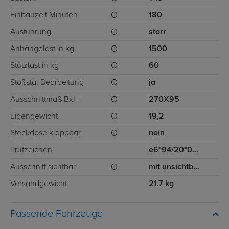
Einbauzeit Minuten
180
Ausführung
starr
Anhängelast in kg
1500
Stützlast in kg
60
Stoßstg. Bearbeitung
ja
Ausschnittmaß BxH
270X95
Eigengewicht
19,2
Steckdose klappbar
nein
Prüfzeichen
e6*94/20*0458*00
Ausschnitt sichtbar
mit unsichtbarem Ausschnitt für Stoßstange
Versandgewicht
21.7 kg
Passende Fahrzeuge