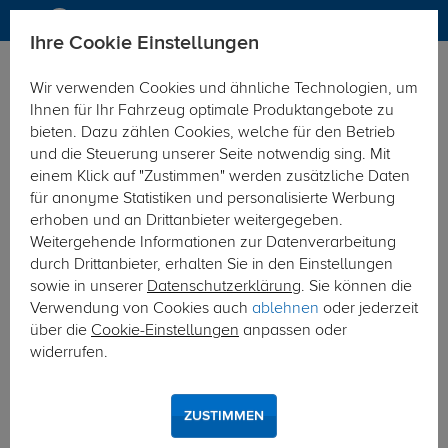
Ihre Cookie Einstellungen
Anhängerkupplung-finden-nach-Hersteller
Jaguar
X-Type
Wir verwenden Cookies und ähnliche Technologien, um
MODELÜBERSICHT
Ihnen für Ihr Fahrzeug optimale Produktangebote zu
bieten. Dazu zählen Cookies, welche für den Betrieb
PKW-Kupplungskonfigurator
und die Steuerung unserer Seite notwendig sing. Mit
einem Klick auf "Zustimmen" werden zusätzliche Daten
Die folgende Auflistung schützt Sie und andere in Ihrer
für anonyme Statistiken und personalisierte Werbung
Umgebung und ermöglicht ein unbeschwertes
erhoben und an Drittanbieter weitergegeben.
Urlaubserlebnis.
Weitergehende Informationen zur Datenverarbeitung
durch Drittanbieter, erhalten Sie in den Einstellungen
sowie in unserer
Datenschutzerklärung
. Sie können die
1
2
3
Verwendung von Cookies auch
ablehnen
oder jederzeit
über die
Cookie-Einstellungen
anpassen oder
Hersteller
Modell
Typ
widerrufen.
Anhängerkupplung und Elektrosatz für den
ZUSTIMMEN
Jaguar X-Type finden.