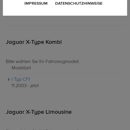
IMPRESSUM
DATENSCHUTZHINWEISE
Jaguar X-Type Kombi
Bitte wählen Sie Ihr Fahrzeugmodell
Modellart
I Typ CF1
11.2003 - jetzt
Jaguar X-Type Limousine