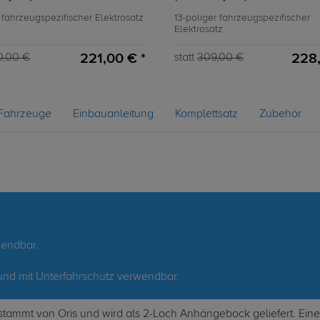
 fahrzeugspezifischer Elektrosatz
13-poliger fahrzeugspezifischer
Elektrosatz
221,00 € *
228,
0,00 €
statt
309,00 €
Fahrzeuge
Einbauanleitung
Komplettsatz
Zubehör
wendbar.
e und mit Unterfahrschutz verwendbar.
tammt von Oris und wird als 2-Loch Anhängebock geliefert. Eine 