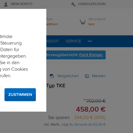
MEIN KONTO
HÄNDLERLOGIN
Mein Auto
Warenkorb
Bitte wählen
leer
timale
RVICE
FAHRZEUGÜBERSICHT
SERVICE
e Steuerung
 Daten für
Hier geht's zur Fahrzeugübersicht:
Ford Ranger
eitergegeben.
Sie in den
g von Cookies
rufen.
Vergleichen
Merken
rr für Ford Ranger Typ TKE
ZUSTIMMEN
702,00 €
458,00 €
Sie sparen
244,00 € (35%)
inkl. MwSt., zzgl.
XL Versand ab 62,50 €