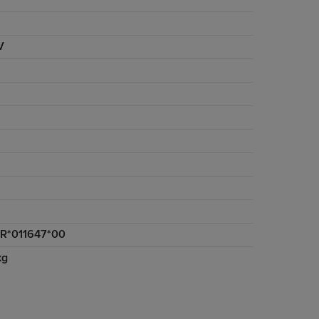
V
R*011647*00
kg