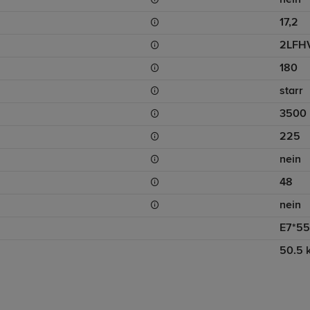
nein
17,2
2LFH
180
starr
3500
225
nein
48
nein
E7*55
50.5 