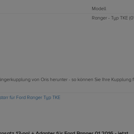
Modell
Ranger - Typ TKE (01.
hängerkupplung von Oris herunter - so können Sie Ihre Kupplung 
starr für Ford Ranger Typ TKE
osatz 13-pol + Adapter für Ford Ranger 01.2016 - jetzt