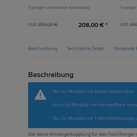
7-poliger universeller Elektrosatz
7-poliger
208,00 € *
statt
283,00 €
statt
30
Beschreibung
Technische Daten
Passende 
Beschreibung
Nur für Modelle mit Allrad verwendbar.
Auch für Modelle mit Harnstofftank ver
Nur für Modelle mit Trittbrettstoßstang
Die starre Anhängerkupplung für den Ford Ranger s