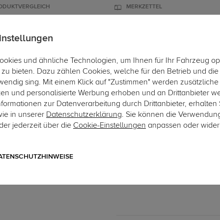
ODUKTVERGLEICH
MERKZETTEL
instellungen
okies und ähnliche Technologien, um Ihnen für Ihr Fahrzeug op
ÄGER
DACHBOXEN
FAHRRADTRÄGER
ZUBEHÖR
EINBAUSE
zu bieten. Dazu zählen Cookies, welche für den Betrieb und di
wendig sing. Mit einem Klick auf "Zustimmen" werden zusätzliche
ken und personalisierte Werbung erhoben und an Drittanbieter w
ormationen zur Datenverarbeitung durch Drittanbieter, erhalten 
wie in unserer
Datenschutzerklärung
. Sie können die Verwendun
er jederzeit über die
Cookie-Einstellungen
anpassen oder wider
Art.-Nr. sFO286-2
Oris Anhängerkupplung sta
2-Loch Anhängebock
ATENSCHUTZHINWEISE