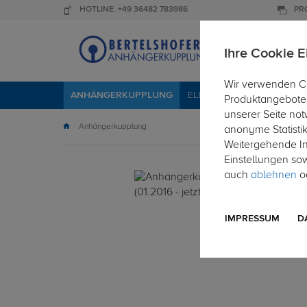
HOTLINE: +49 36482 783986
PR
Ihre Cookie E
Wir verwenden Co
ANHÄNGERKUPPLUNG
ELEKTROSÄTZE
DACHTR
Produktangebote 
unserer Seite not
Anhängerkupplung
anonyme Statisti
Weitergehende Inf
Einstellungen so
auch
ablehnen
od
IMPRESSUM
D