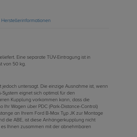
Herstellerinformationen
efert. Eine separate TÜV-Eintragung ist in
t von 50 kg.
 jedoch untersagt. Die einzige Ausnahme ist, wenn
ystem eignet sich optimal für den
 starren Kupplung vorkommen kann, dass die
so Ihr Wagen über PDC (Park-Distance-Control)
stange an Ihrem Ford B-Max Typ JK zur Montage
d die ABE, ist diese Anhängerkupplung nicht
cht es Ihnen zusammen mit der abnehmbaren