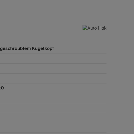
ngeschraubtem Kugelkopf
20