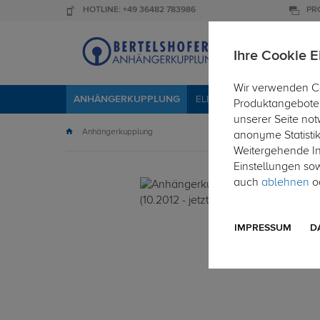
HOTLINE: +49 36482 783986
PR
Ihre Cookie E
Wir verwenden Co
ANHÄNGERKUPPLUNG
ELEKTROSÄTZE
DACHTR
Produktangebote 
unserer Seite not
Anhängerkupplung
anonyme Statisti
Weitergehende Inf
Einstellungen so
auch
ablehnen
od
IMPRESSUM
D