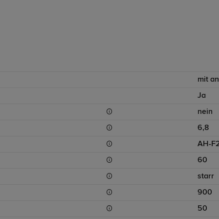
mit a
Ja
nein
6,8
AH-F
60
starr
900
50