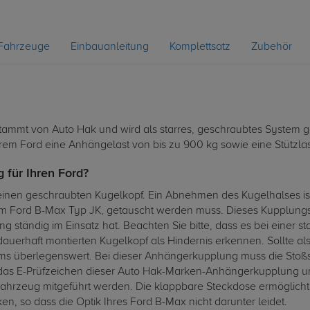
Fahrzeuge
Einbauanleitung
Komplettsatz
Zubehör
mmt von Auto Hak und wird als starres, geschraubtes System geli
rem Ford eine Anhängelast von bis zu 900 kg sowie eine Stützlas
 für Ihren Ford?
inen geschraubten Kugelkopf. Ein Abnehmen des Kugelhalses ist
Ford B-Max Typ JK, getauscht werden muss. Dieses Kupplungs-S
g ständig im Einsatz hat. Beachten Sie bitte, dass es bei einer
erhaft montierten Kugelkopf als Hindernis erkennen. Sollte al
ms überlegenswert. Bei dieser Anhängerkupplung muss die Stoß
das E-Prüfzeichen dieser Auto Hak-Marken-Anhängerkupplung un
m Fahrzeug mitgeführt werden. Die klappbare Steckdose ermögli
n, so dass die Optik Ihres Ford B-Max nicht darunter leidet.