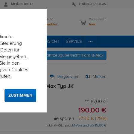
MEIN KONTO
HÄNDLERLOGIN
Mein Auto
Warenkorb
Bitte wählen
leer
timale
RVICE
FAHRZEUGÜBERSICHT
SERVICE
e Steuerung
 Daten für
Hier geht's zur Fahrzeugübersicht:
Ford B-Max
eitergegeben.
Sie in den
g von Cookies
rufen.
Vergleichen
Merken
g starr für Ford B-Max Typ JK
ZUSTIMMEN
267,00 €
190,00 €
Sie sparen
77,00 € (29%)
inkl. MwSt., zzgl.
M Versand ab 15,00 €