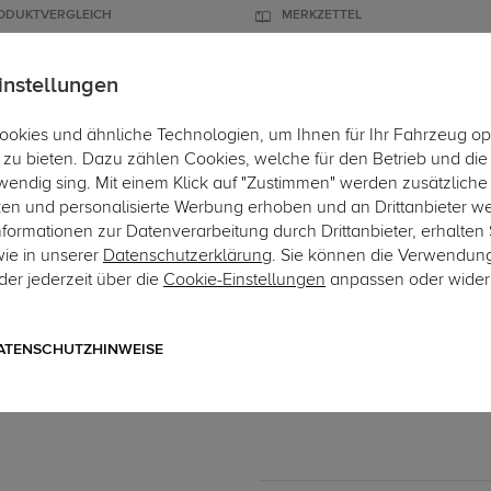
ODUKTVERGLEICH
MERKZETTEL
instellungen
okies und ähnliche Technologien, um Ihnen für Ihr Fahrzeug op
ÄGER
DACHBOXEN
FAHRRADTRÄGER
ZUBEHÖR
EINBAUSE
zu bieten. Dazu zählen Cookies, welche für den Betrieb und di
wendig sing. Mit einem Klick auf "Zustimmen" werden zusätzliche
ken und personalisierte Werbung erhoben und an Drittanbieter w
ormationen zur Datenverarbeitung durch Drittanbieter, erhalten 
wie in unserer
Datenschutzerklärung
. Sie können die Verwendun
er jederzeit über die
Cookie-Einstellungen
anpassen oder wider
Art.-Nr. sFO290-1
Auto Hak Anhängerkupplun
starres, geschraubtes System
ATENSCHUTZHINWEISE