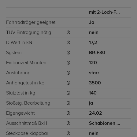
mit 2-Loch-Flanschkugel
Fahrradträger geeignet
Ja
TÜV Eintragung nötig
nein
D-Wert in kN
17,2
System
BR-F30
Einbauzeit Minuten
120
Ausführung
starr
Anhängelast in kg
3500
Stützlast in kg
140
Stoßstg. Bearbeitung
ja
Eigengewicht
24,02
Ausschnittmaß BxH
Schablonen dabei
Steckdose klappbar
nein