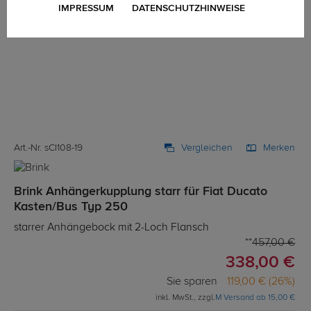
IMPRESSUM
DATENSCHUTZHINWEISE
Art.-Nr. sCI108-19
Vergleichen
Merken
Brink Anhängerkupplung starr für Fiat Ducato
Kasten/Bus Typ 250
starrer Anhängebock mit 2-Loch Flansch
457,00 €
338,00 €
Sie sparen
119,00 € (26%)
inkl. MwSt., zzgl.
M Versand ab 15,00 €