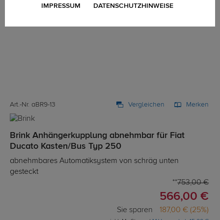
IMPRESSUM
DATENSCHUTZHINWEISE
Art.-Nr. aBR9-13
Vergleichen
Merken
Brink Anhängerkupplung abnehmbar für Fiat
Ducato Kasten/Bus Typ 250
abnehmbares Automatiksystem von schräg unten
gesteckt
753,00 €
566,00 €
Sie sparen
187,00 € (25%)