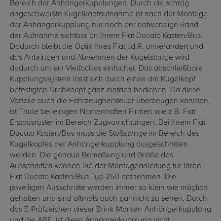
Bereich der Anhängerkupplungen. Durch die schräg
angeschweißte Kugelkopfaufnahme ist nach der Montage
der Anhängerkupplung nur noch der notwendige Rand
der Aufnahme sichtbar an Ihrem Fiat Ducato Kasten/Bus.
Dadurch bleibt die Optik Ihres Fiat i.d.R. unverändert und
das Anbringen und Abnehmen der Kugelstange wird
dadurch um ein Vielfaches einfacher. Das abschließbare
Kupplungssystem lässt sich durch einen am Kugelkopf
befestigten Drehknopf ganz einfach bedienen. Da diese
Vorteile auch die Fahrzeughersteller überzeugen konnten,
ist Thule bei einigen Namenhaften Firmen wie z.B. Fiat
Erstausrüster im Bereich Zugvorrichtungen. Bei Ihrem Fiat
Ducato Kasten/Bus muss die Stoßstange im Bereich des
Kugelkopfes der Anhängerkupplung ausgeschnitten
werden. Die genaue Bemaßung und Größe des
Ausschnittes können Sie der Montageanleitung für Ihren
Fiat Ducato Kasten/Bus Typ 250 entnehmen. Die
jeweiligen Ausschnitte werden immer so klein wie möglich
gehalten und sind oftmals auch gar nicht zu sehen. Durch
das E-Prüfzeichen dieser Brink-Marken-Anhängerkupplung
und die ABE, ist diese Anhängerkupplung nicht