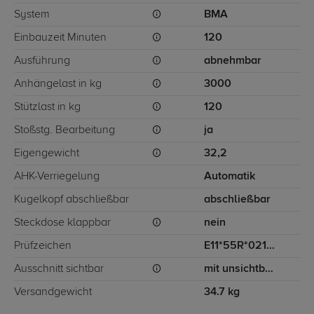
System
BMA
Einbauzeit Minuten
120
Ausführung
abnehmbar
Anhängelast in kg
3000
Stützlast in kg
120
Stoßstg. Bearbeitung
ja
Eigengewicht
32,2
AHK-Verriegelung
Automatik
Kugelkopf abschließbar
abschließbar
Steckdose klappbar
nein
Prüfzeichen
E11*55R*0213039
Ausschnitt sichtbar
mit unsichtbarem Ausschnitt für Stoßstange
Versandgewicht
34.7 kg