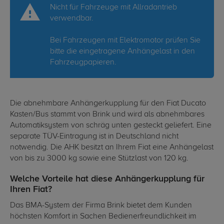
Nicht für Fahrzeuge mit Allradantrieb
verwendbar.
Bei Fahrzeugen mit Elektromotor prüfen Sie
bitte die eingetragene Anhängelast in den
Fahrzeugpapieren.
Die abnehmbare Anhängerkupplung für den Fiat Ducato
Kasten/Bus stammt von Brink und wird als abnehmbares
Automatiksystem von schräg unten gesteckt geliefert. Eine
separate TÜV-Eintragung ist in Deutschland nicht
notwendig. Die AHK besitzt an Ihrem Fiat eine Anhängelast
von bis zu 3000 kg sowie eine Stützlast von 120 kg.
Welche Vorteile hat diese Anhängerkupplung für
Ihren Fiat?
Das BMA-System der Firma Brink bietet dem Kunden
höchsten Komfort in Sachen Bedienerfreundlichkeit im