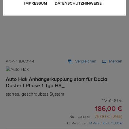
IMPRESSUM
DATENSCHUTZHINWEISE
Art.-Nr. sDC014-1
Vergleichen
Merken
Auto Hak Anhängerkupplung starr für Dacia
Duster I Phase 1 Typ HS_
starres, geschraubtes System
261,00 €
186,00 €
Sie sparen
75,00 € (29%)
inkl. MwSt., zzgl.
M Versand ab 15,00 €