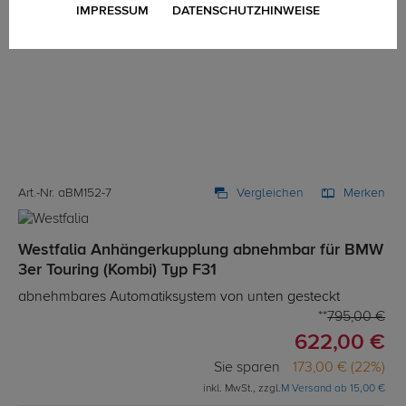
IMPRESSUM
DATENSCHUTZHINWEISE
Art.-Nr. aBM152-7
Vergleichen
Merken
Westfalia Anhängerkupplung abnehmbar für BMW
3er Touring (Kombi) Typ F31
abnehmbares Automatiksystem von unten gesteckt
795,00 €
622,00 €
Sie sparen
173,00 € (22%)
inkl. MwSt., zzgl.
M Versand ab 15,00 €