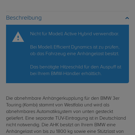
Beschreibung
Nicht für Modell Active Hybrid verwendbar.
Bei Modell Efficient Dynamics ist zu prüfen,
ob das Fahrzeug eine Anhängelast besitzt.
Das benötigte Hitzeschild für den Auspuff ist
bei Ihrem BMW-Händler erhältlich.
Die abnehmbare Anhängerkupplung für den BMW 3er
Touring (Kombi) stammt von Westfalia und wird als
abnehmbares Automatiksystem von unten gesteckt
geliefert. Eine separate TÜV-Eintragung ist in Deutschland
nicht notwendig. Die AHK besitzt an Ihrem BMW eine
Anhängelast von bis zu 1800 kg sowie eine Stützlast von