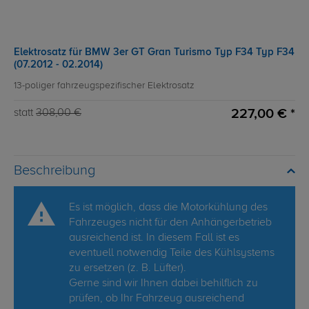
Elektrosatz für BMW 3er GT Gran Turismo Typ F34 Typ F34
(07.2012 - 02.2014)
13-poliger fahrzeugspezifischer Elektrosatz
227,00 € *
statt
308,00 €
Beschreibung
Es ist möglich, dass die Motorkühlung des
Fahrzeuges nicht für den Anhängerbetrieb
ausreichend ist. In diesem Fall ist es
eventuell notwendig Teile des Kühlsystems
zu ersetzen (z. B. Lüfter).
Gerne sind wir Ihnen dabei behilflich zu
prüfen, ob Ihr Fahrzeug ausreichend