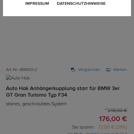
IMPRESSUM
DATENSCHUTZHINWEISE
Art.-Nr. sBM100-2
Vergleichen
Merken
Auto Hak Anhängerkupplung starr für BMW 3er
GT Gran Turismo Typ F34
starres, geschraubtes System
248,00 €
176,00 €
Sie sparen
72,00 € (29%)