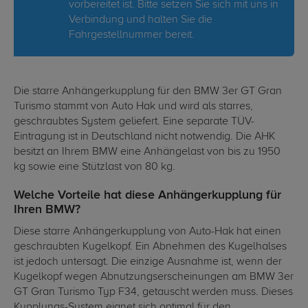
vorbereitet ist. Bitte setzen Sie sich mit uns in
Verbindung und halten Sie die
Fahrgestellnummer bereit.
Die starre Anhängerkupplung für den BMW 3er GT Gran
Turismo stammt von Auto Hak und wird als starres,
geschraubtes System geliefert. Eine separate TÜV-
Eintragung ist in Deutschland nicht notwendig. Die AHK
besitzt an Ihrem BMW eine Anhängelast von bis zu 1950
kg sowie eine Stützlast von 80 kg.
Welche Vorteile hat diese Anhängerkupplung für
Ihren BMW?
Diese starre Anhängerkupplung von Auto-Hak hat einen
geschraubten Kugelkopf. Ein Abnehmen des Kugelhalses
ist jedoch untersagt. Die einzige Ausnahme ist, wenn der
Kugelkopf wegen Abnutzungserscheinungen am BMW 3er
GT Gran Turismo Typ F34, getauscht werden muss. Dieses
Kupplungs-System eignet sich optimal für den