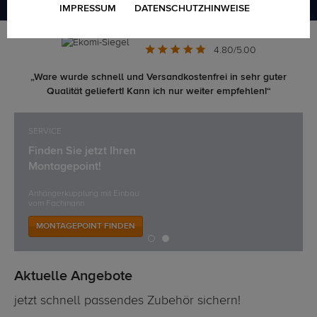
IMPRESSUM
DATENSCHUTZHINWEISE
4.80/5.00
„Ware wurde schnell und Versandkostenfrei in sehr guter
Qualität geliefert! Kann ich nur weiter empfehlen!“
SERVICE
Finden Sie jetzt Ihren
Montagepoint!
Anhängerkupplung mit Einbau
vom Fachmann
MONTAGEPOINT FINDEN
Aktuelle Angebote
jetzt schnell passendes Zubehör sichern!