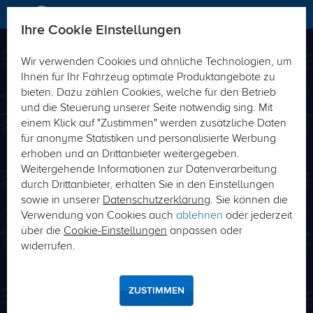
Ihre Cookie Einstellungen
Wir verwenden Cookies und ähnliche Technologien, um
Direkt passende Produkte zu Ihrem Fahrzeug-
Ihnen für Ihr Fahrzeug optimale Produktangebote zu
Typ finden
bieten. Dazu zählen Cookies, welche für den Betrieb
und die Steuerung unserer Seite notwendig sing. Mit
Fahrzeug-Typ
Schlüsselnummer (HSN/TSN)
einem Klick auf "Zustimmen" werden zusätzliche Daten
für anonyme Statistiken und personalisierte Werbung
erhoben und an Drittanbieter weitergegeben.
Weitergehende Informationen zur Datenverarbeitung
durch Drittanbieter, erhalten Sie in den Einstellungen
sowie in unserer
Datenschutzerklärung
. Sie können die
Verwendung von Cookies auch
ablehnen
oder jederzeit
über die
Cookie-Einstellungen
anpassen oder
SUCHE
widerrufen.
Wo finde ich meine Hersteller- bzw. Typschlüsselnummer?
ZUSTIMMEN