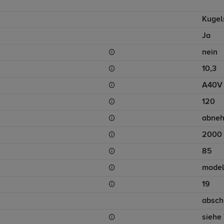
Kugel
Ja
nein
10,3
A40V
120
abne
2000
85
model
19
absch
siehe