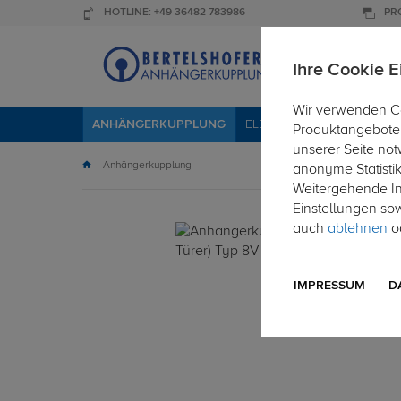
HOTLINE: +49 36482 783986
PR
Ihre Cookie E
Wir verwenden Co
ANHÄNGERKUPPLUNG
ELEKTROSÄTZE
DACHTR
Produktangebote 
unserer Seite not
Anhängerkupplung
anonyme Statisti
Weitergehende Inf
Einstellungen so
auch
ablehnen
od
IMPRESSUM
D