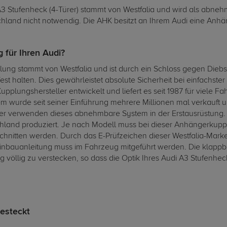
 Stufenheck (4-Türer) stammt von Westfalia und wird als abneh
tschland nicht notwendig. Die AHK besitzt an Ihrem Audi eine Anhä
 für Ihren Audi?
 stammt von Westfalia und ist durch ein Schloss gegen Diebstahl
st halten. Dies gewährleistet absolute Sicherheit bei einfachst
pplungshersteller entwickelt und liefert es seit 1987 für viele F
m wurde seit seiner Einführung mehrere Millionen mal verkauft 
er verwenden dieses abnehmbare System in der Erstausrüstung.
land produziert. Je nach Modell muss bei dieser Anhängerkupp
chnitten werden. Durch das E-Prüfzeichen dieser Westfalia-Mark
 Einbauanleitung muss im Fahrzeug mitgeführt werden. Die klap
lig zu verstecken, so dass die Optik Ihres Audi A3 Stufenheck (
esteckt