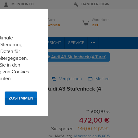
MEIN KONTO
HÄNDLERLOGIN
Mein Auto
Warenkorb
Bitte wählen
leer
timale
RVICE
FAHRZEUGÜBERSICHT
SERVICE
e Steuerung
 Daten für
t's zur Fahrzeugübersicht:
Audi A3 Stufenheck (4-Türer)
eitergegeben.
Sie in den
g von Cookies
rufen.
Vergleichen
Merken
ng abnehmbar für Audi A3 Stufenheck (4-
ZUSTIMMEN
 von unten gesteckt
608,00 €
472,00 €
Sie sparen
136,00 € (22%)
inkl. MwSt., zzgl.
M Versand ab 15,00 €