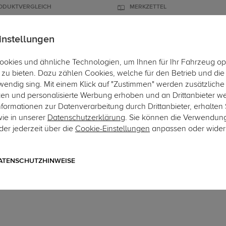
ODUKTVERGLEICH
MERKZETTEL
instellungen
okies und ähnliche Technologien, um Ihnen für Ihr Fahrzeug op
ÄGER
DACHBOXEN
FAHRRADTRÄGER
ZUBEHÖR
EINBAUSE
zu bieten. Dazu zählen Cookies, welche für den Betrieb und di
wendig sing. Mit einem Klick auf "Zustimmen" werden zusätzliche
Hier geh
ken und personalisierte Werbung erhoben und an Drittanbieter w
ormationen zur Datenverarbeitung durch Drittanbieter, erhalten 
wie in unserer
Datenschutzerklärung
. Sie können die Verwendun
er jederzeit über die
Cookie-Einstellungen
anpassen oder wider
Art.-Nr. aVW212-47
Westfalia Anhängerkupplu
Türer) Typ 8V
ATENSCHUTZHINWEISE
abnehmbares Automatiksystem