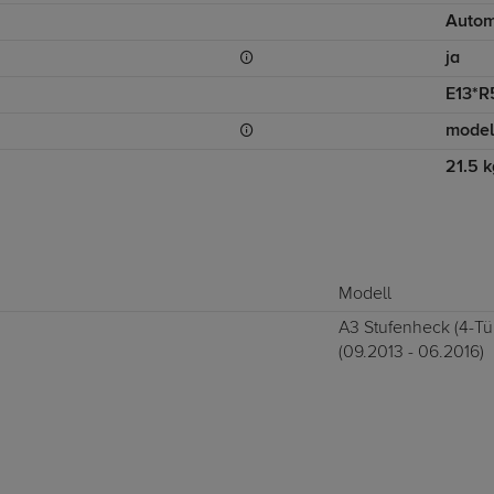
Autom
ja
E13*R
model
21.5 k
Modell
A3 Stufenheck (4-Tür
(09.2013 - 06.2016)