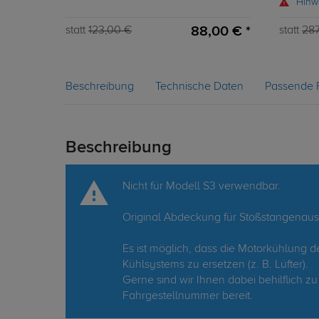
Hinw
88,00 € *
statt
123,00 €
statt
287
Beschreibung
Technische Daten
Passende 
Beschreibung
Nicht für Modell S3 verwendbar.
Original Abdeckung für Stoßstangenaussch
Es ist möglich, dass die Motorkühlung d
Kühlsystems zu ersetzen (z. B. Lüfter).
Gerne sind wir Ihnen dabei behilflich zu
Fahrgestellnummer bereit.