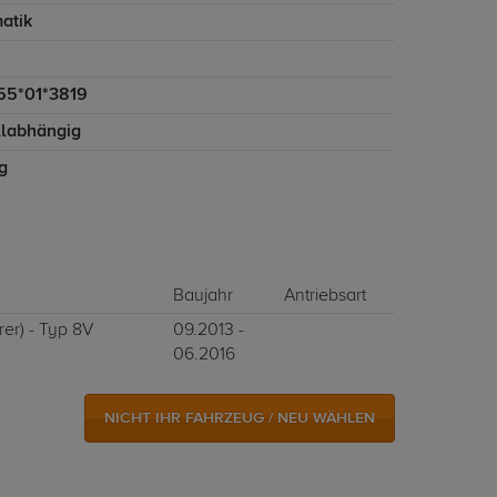
atik
55*01*3819
labhängig
g
Baujahr
Antriebsart
er) - Typ 8V
09.2013 -
06.2016
NICHT IHR FAHRZEUG / NEU WÄHLEN