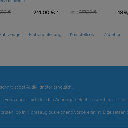
eise beachten
211,00 € *
189
,00 €
statt
257,00 €
Fahrzeuge
Einbauanleitung
Komplettsatz
Zubehör
nitt ist bei Audi-Händler erhältlich.
es Fahrzeuges nicht für den Anhängerbetrieb ausreichend ist. In d
 prüfen, ob Ihr Fahrzeug ausreichend vorbereitet ist. Bitte setzen 