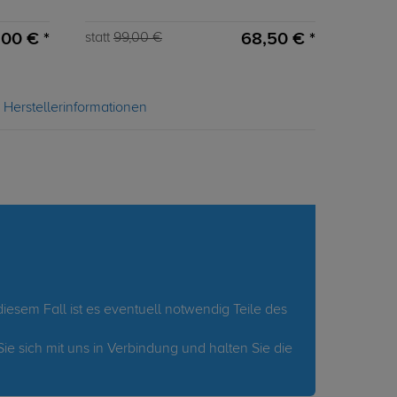
,00 € *
68,50 € *
statt
99,00 €
Herstellerinformationen
iesem Fall ist es eventuell notwendig Teile des
Sie sich mit uns in Verbindung und halten Sie die