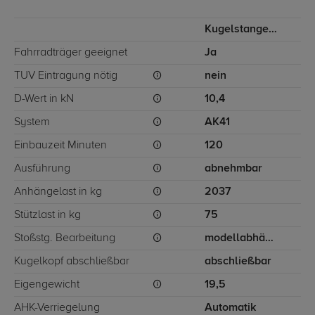
Kugelstange von unten gesteckt
Fahrradträger geeignet
Ja
TÜV Eintragung nötig
nein
D-Wert in kN
10,4
System
AK41
Einbauzeit Minuten
120
Ausführung
abnehmbar
Anhängelast in kg
2037
Stützlast in kg
75
Stoßstg. Bearbeitung
modellabhängig
Kugelkopf abschließbar
abschließbar
Eigengewicht
19,5
AHK-Verriegelung
Automatik