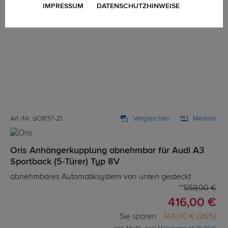
IMPRESSUM
DATENSCHUTZHINWEISE
Art.-Nr. aOR37-21
Vergleichen
Merken
Oris Anhängerkupplung abnehmbar für Audi A3
Sportback (5-Türer) Typ 8V
abnehmbares Automatiksystem von unten gesteckt
559,00 €
416,00 €
Sie sparen
143,00 € (26%)