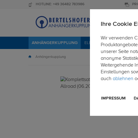
HOTLINE: +49 36482 783986
PR
Ihre Cookie E
Wir verwenden Co
ANHÄNGERKUPPLUNG
ELEKTROSÄTZE
DACHTR
Produktangebote 
unserer Seite not
Anhängerkupplung
anonyme Statisti
Weitergehende Inf
Einstellungen so
auch
ablehnen
od
IMPRESSUM
D