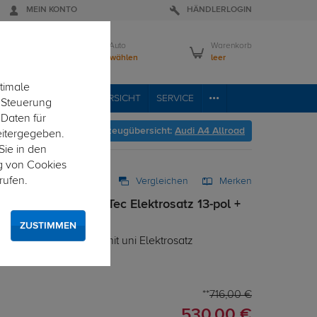
MEIN KONTO
HÄNDLERLOGIN
Mein Auto
Warenkorb
Bitte wählen
leer
timale
RVICE
FAHRZEUGÜBERSICHT
SERVICE
e Steuerung
 Daten für
Hier geht's zur Fahrzeugübersicht:
Audi A4 Allroad
eitergegeben.
Sie in den
g von Cookies
rufen.
Vergleichen
Merken
abnehmbar + TowTec Elektrosatz 13-pol +
d 06.2016 - jetzt
ZUSTIMMEN
von unten gesteckt mit uni Elektrosatz
716,00 €
530,00 €