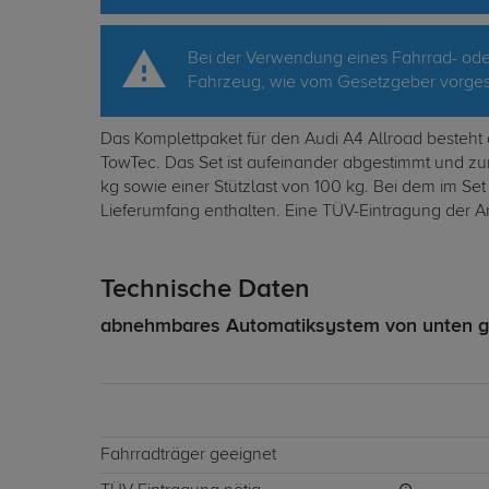
Bei der Verwendung eines Fahrrad- oder
Fahrzeug, wie vom Gesetzgeber vorgesc
Das Komplettpaket für den Audi A4 Allroad besteh
TowTec. Das Set ist aufeinander abgestimmt und z
kg sowie einer Stützlast von 100 kg. Bei dem im Set 
Lieferumfang enthalten. Eine TÜV-Eintragung der A
Technische Daten
abnehmbares Automatiksystem von unten g
Fahrradträger geeignet