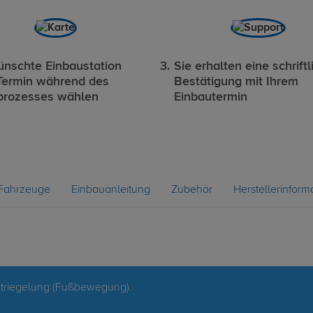
nschte Einbaustation
Sie erhalten eine schriftl
Termin während des
Bestätigung mit Ihrem
prozesses wählen
Einbautermin
Fahrzeuge
Einbauanleitung
Zubehör
Herstellerinform
triegelung (Fußbewegung).