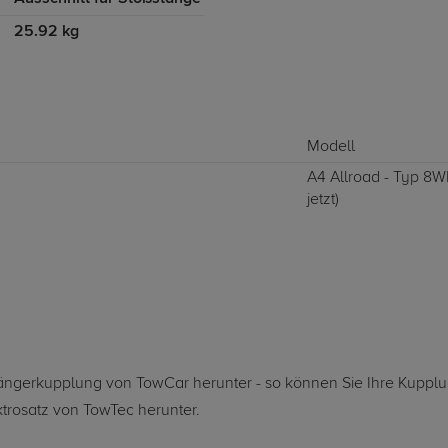
25.92 kg
Modell
A4 Allroad - Typ 8W
jetzt)
nhängerkupplung von TowCar herunter - so können Sie Ihre Kuppl
ktrosatz von TowTec herunter.