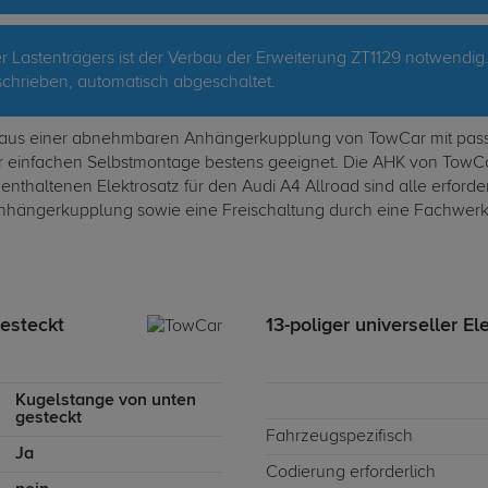
 Lastenträgers ist der Verbau der Erweiterung ZT1129 notwendig
hrieben, automatisch abgeschaltet.
t aus einer abnehmbaren Anhängerkupplung von TowCar mit pass
ur einfachen Selbstmontage bestens geeignet. Die AHK von TowCa
enthaltenen Elektrosatz für den Audi A4 Allroad sind alle erforde
nhängerkupplung sowie eine Freischaltung durch eine Fachwerkst
esteckt
13-poliger universeller El
Kugelstange von unten
gesteckt
Fahrzeugspezifisch
Ja
Codierung erforderlich