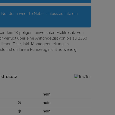
. Nur dann wird die Nebelschlussleuchte am
endem 13-poligen, universalen Elektrosatz von
r verfügt über eine Anhängelast von bis zu 2350
rlichen Teile, inkl. Montageanleitung im
att ist an Ihrem Fahrzeug nicht notwendig.
ektrosatz
nein
nein
nein