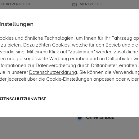
ODUKTVERGLEICH
MERKZETTEL
instellungen
okies und ähnliche Technologien, um Ihnen für Ihr Fahrzeug op
ÄGER
DACHBOXEN
FAHRRADTRÄGER
ZUBEHÖR
EINBAUSE
zu bieten. Dazu zählen Cookies, welche für den Betrieb und di
wendig sing. Mit einem Klick auf "Zustimmen" werden zusätzliche
ken und personalisierte Werbung erhoben und an Drittanbieter w
ormationen zur Datenverarbeitung durch Drittanbieter, erhalten 
wie in unserer
Datenschutzerklärung
. Sie können die Verwendun
er jederzeit über die
Cookie-Einstellungen
anpassen oder wider
Art.-Nr. SET-aTO483-5762089
TowCar Anhängerkupplung 
Adapter für Audi A4 Allroa
ATENSCHUTZHINWEISE
abnehmbares Automatiksystem 
Ohne Einbau