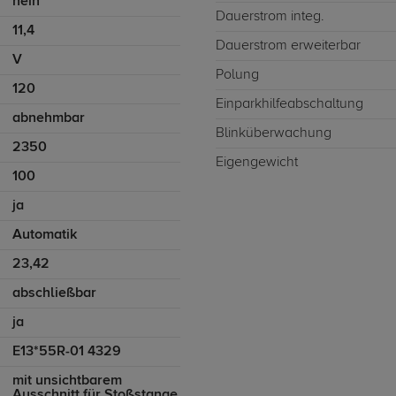
nein
Dauerstrom integ.
11,4
Dauerstrom erweiterbar
V
Polung
120
Einparkhilfeabschaltung
abnehmbar
Blinküberwachung
2350
Eigengewicht
100
ja
Automatik
23,42
abschließbar
ja
E13*55R-01 4329
mit unsichtbarem
Ausschnitt für Stoßstange