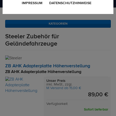
IMPRESSUM
DATENSCHUTZHINWEISE
Marken
Steeler
KATEGORIEN
Steeler Zubehör für
Geländefahrzeuge
ZB AHK Adapterplatte Höhenverstellung
ZB AHK Adapterplatte Höhenverstellung
Unser Preis
inkl. MwSt., zzgl.
M Versand ab 15,00 €
89,00 €
Verfügbarkeit
Sofort lieferbar