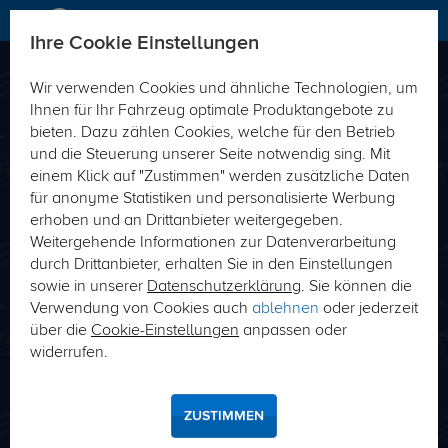
Ihre Cookie Einstellungen
Wir verwenden Cookies und ähnliche Technologien, um
Direkt passende Produkte zu Ihrem Fahrzeug-
Ihnen für Ihr Fahrzeug optimale Produktangebote zu
Typ finden
bieten. Dazu zählen Cookies, welche für den Betrieb
und die Steuerung unserer Seite notwendig sing. Mit
Fahrzeug-Typ
Schlüsselnummer (HSN/TSN)
einem Klick auf "Zustimmen" werden zusätzliche Daten
für anonyme Statistiken und personalisierte Werbung
erhoben und an Drittanbieter weitergegeben.
Weitergehende Informationen zur Datenverarbeitung
durch Drittanbieter, erhalten Sie in den Einstellungen
sowie in unserer
Datenschutzerklärung
. Sie können die
Verwendung von Cookies auch
ablehnen
oder jederzeit
über die
Cookie-Einstellungen
anpassen oder
SUCHE
widerrufen.
Wo finde ich meine Hersteller- bzw. Typschlüsselnummer?
ZUSTIMMEN