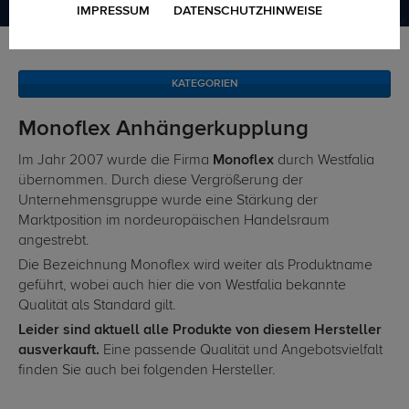
IMPRESSUM
DATENSCHUTZHINWEISE
Marken
Monoflex
KATEGORIEN
Monoflex Anhängerkupplung
Im Jahr 2007 wurde die Firma
Monoflex
durch Westfalia
übernommen. Durch diese Vergrößerung der
Unternehmensgruppe wurde eine Stärkung der
Marktposition im nordeuropäischen Handelsraum
angestrebt.
Die Bezeichnung Monoflex wird weiter als Produktname
geführt, wobei auch hier die von Westfalia bekannte
Qualität als Standard gilt.
Leider sind aktuell alle Produkte von diesem Hersteller
ausverkauft.
Eine passende Qualität und Angebotsvielfalt
finden Sie auch bei folgenden Hersteller.