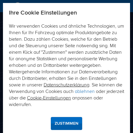
Ihre Cookie Einstellungen
Wir verwenden Cookies und ähnliche Technologien, um
Direkt passende Produkte zu Ihrem Fahrzeug-
Ihnen für Ihr Fahrzeug optimale Produktangebote zu
Typ finden
bieten. Dazu zählen Cookies, welche für den Betrieb
und die Steuerung unserer Seite notwendig sing. Mit
Fahrzeug-Typ
Schlüsselnummer (HSN/TSN)
einem Klick auf "Zustimmen" werden zusätzliche Daten
für anonyme Statistiken und personalisierte Werbung
erhoben und an Drittanbieter weitergegeben.
Weitergehende Informationen zur Datenverarbeitung
durch Drittanbieter, erhalten Sie in den Einstellungen
sowie in unserer
Datenschutzerklärung
. Sie können die
Verwendung von Cookies auch
ablehnen
oder jederzeit
über die
Cookie-Einstellungen
anpassen oder
SUCHE
widerrufen.
Wo finde ich meine Hersteller- bzw. Typschlüsselnummer?
ZUSTIMMEN