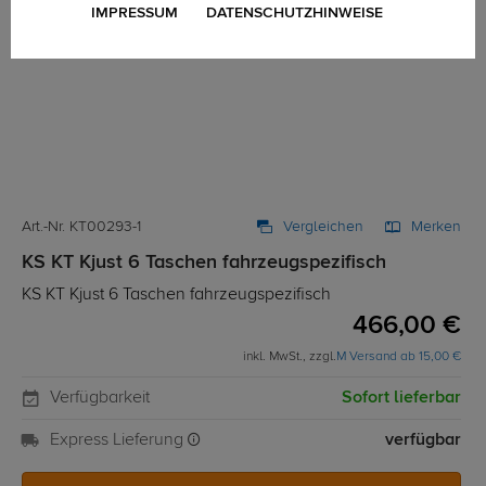
IMPRESSUM
DATENSCHUTZHINWEISE
Art.-Nr. KT00293-1
Vergleichen
Merken
KS KT Kjust 6 Taschen fahrzeugspezifisch
KS KT Kjust 6 Taschen fahrzeugspezifisch
466,00 €
inkl. MwSt., zzgl.
M Versand ab 15,00 €
Verfügbarkeit
Sofort lieferbar
Express Lieferung
verfügbar