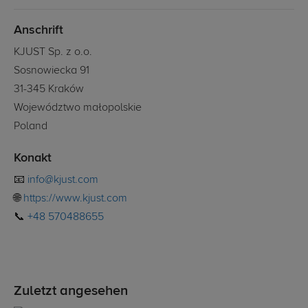
Anschrift
KJUST Sp. z o.o.
Sosnowiecka 91
31-345 Kraków
Województwo małopolskie
Poland
Konakt
📧
info@kjust.com
🌐
https://www.kjust.com
📞
+48 570488655
Zuletzt angesehen