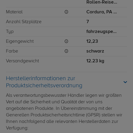
Rollen-Reisetasche, Flugzeughandtasche
Material
Cordura, PA (Polyamid), PU (Polyurethan)
Anzahl Sitzplätze
7
Typ
fahrzeugspezifisch
Eigengewicht
12,23
Farbe
schwarz
Versandgewicht
12.23 kg
Herstellerinformationen zur
Produktsicherheitsverordnung
Als verantwortungsbewusster Händler legen wir größten
Vert auf die Sicherheit und Qualität der von uns
angebotenen Produkte. In Übereinstimmung mit der
Generellen Produktsicherheitsrichtlinie (GPSR) stellen wir
Ihnen nachfolgend alle relevanten Herstellerdaten zur
Verfügung: