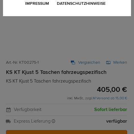
IMPRESSUM
DATENSCHUTZHINWEISE
Art.-Nr. KT00275-1
Vergleichen
Merken
KS KT Kjust 5 Taschen fahrzeugspezifisch
KS KT Kjust 5 Taschen fahrzeugspezifisch
405,00 €
inkl. MwSt., zzgl.
M Versand ab 15,00 €
Verfügbarkeit
Sofort lieferbar
Express Lieferung
verfügbar