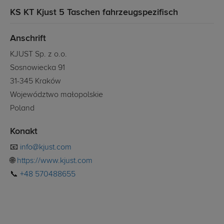
KS KT Kjust 5 Taschen fahrzeugspezifisch
Anschrift
KJUST Sp. z o.o.
Sosnowiecka 91
31-345 Kraków
Województwo małopolskie
Poland
Konakt
📧
info@kjust.com
🌐
https://www.kjust.com
📞
+48 570488655