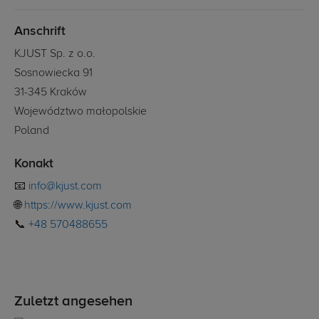
Anschrift
KJUST Sp. z o.o.
Sosnowiecka 91
31-345 Kraków
Województwo małopolskie
Poland
Konakt
📧
info@kjust.com
🌐
https://www.kjust.com
📞
+48 570488655
Zuletzt angesehen