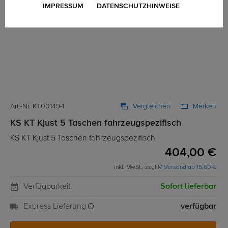
IMPRESSUM
DATENSCHUTZHINWEISE
Art.-Nr. KT00149-1
Vergleichen
Merken
KS KT Kjust 5 Taschen fahrzeugspezifisch
KS KT Kjust 5 Taschen fahrzeugspezifisch
404,00 €
inkl. MwSt., zzgl.
M Versand ab 15,00 €
Verfügbarkeit
Sofort lieferbar
Express Lieferung
verfügbar