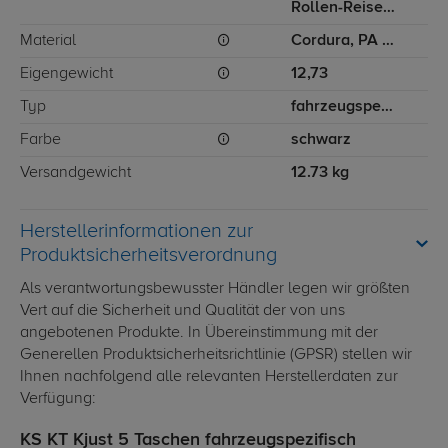
Rollen-Reisetasche, Flugzeughandtasche
Material
Cordura, PA (Polyamid), PU (Polyurethan)
Eigengewicht
12,73
Typ
fahrzeugspezifisch
Farbe
schwarz
Versandgewicht
12.73 kg
Herstellerinformationen zur
Produktsicherheitsverordnung
Als verantwortungsbewusster Händler legen wir größten
Vert auf die Sicherheit und Qualität der von uns
angebotenen Produkte. In Übereinstimmung mit der
Generellen Produktsicherheitsrichtlinie (GPSR) stellen wir
Ihnen nachfolgend alle relevanten Herstellerdaten zur
Verfügung:
KS KT Kjust 5 Taschen fahrzeugspezifisch