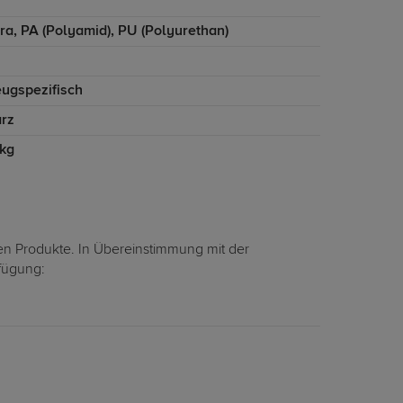
ra, PA (Polyamid), PU (Polyurethan)
eugspezifisch
rz
 kg
en Produkte. In Übereinstimmung mit der
rfügung: