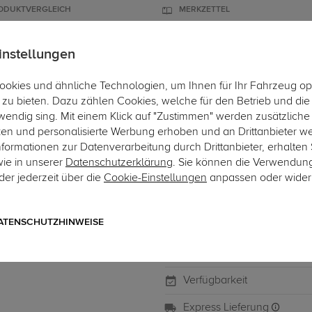
ODUKTVERGLEICH
MERKZETTEL
instellungen
okies und ähnliche Technologien, um Ihnen für Ihr Fahrzeug op
ÄGER
DACHBOXEN
FAHRRADTRÄGER
ZUBEHÖR
EINBAUSER
zu bieten. Dazu zählen Cookies, welche für den Betrieb und di
wendig sing. Mit einem Klick auf "Zustimmen" werden zusätzliche
ken und personalisierte Werbung erhoben und an Drittanbieter w
ormationen zur Datenverarbeitung durch Drittanbieter, erhalten 
wie in unserer
Datenschutzerklärung
. Sie können die Verwendun
Art.-Nr. KT00788-1
er jederzeit über die
Cookie-Einstellungen
anpassen oder wider
KS KT Kjust 5 Taschen fah
KS KT Kjust 5 Taschen fahrzeu
ATENSCHUTZHINWEISE
Verfügbarkeit
Express Lieferung