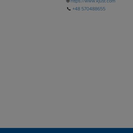
🌐
https://www.kjust.com
📞
+48 570488655