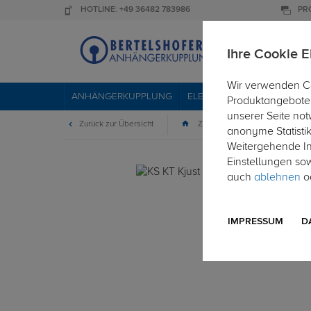
HOTLINE: +49 36482 783986
PR
Ihre Cookie E
Wir verwenden Co
ANHÄNGERKUPPLUNG
ELEKTROSÄTZE
DACHTR
Produktangebote 
unserer Seite not
Zurück zur Übersicht
Zubehör
Sonstiges
anonyme Statisti
Weitergehende Inf
Einstellungen so
auch
ablehnen
od
IMPRESSUM
D