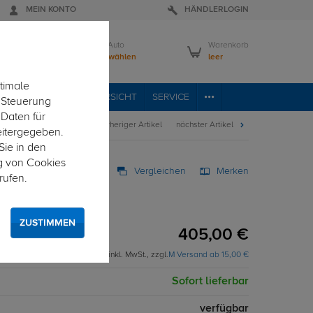
MEIN KONTO
HÄNDLERLOGIN
Mein Auto
Warenkorb
Bitte wählen
leer
timale
VICE
FAHRZEUGÜBERSICHT
SERVICE
e Steuerung
 Daten für
vorheriger Artikel
nächster Artikel
eitergegeben.
Sie in den
g von Cookies
Vergleichen
Merken
rufen.
rzeugspezifisch
gspezifisch
ZUSTIMMEN
405,00 €
inkl. MwSt., zzgl.
M Versand ab 15,00 €
Sofort lieferbar
verfügbar