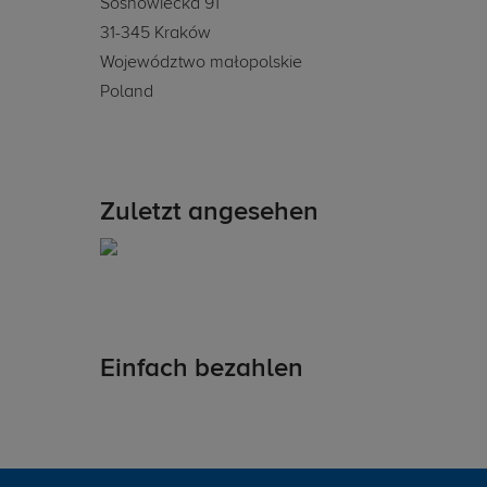
Sosnowiecka 91
31-345 Kraków
Województwo małopolskie
Poland
Zuletzt angesehen
Einfach bezahlen