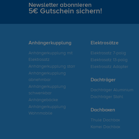
Newsletter abonnieren
5€ Gutschein sichern!
Anhängerkupplung
Elektrosätze
Anhängerkupplung mit
Elektrosatz 7-polig
Elektrosatz
Elektrosatz 13-polig
Anhängerkupplung starr
Elektrosatz Adapter
Anhängerkupplung
abnehmbar
Dachträger
Anhängerkupplung
Dachträger Aluminium
schwenkbar
Dachträger Stahl
Anhängeböcke
Anhängerkupplung
Dachboxen
Wohnmobile
Thule Dachbox
Kamei Dachbox