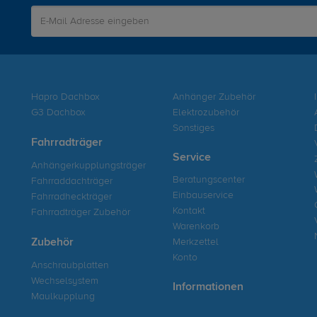
Hapro Dachbox
Anhänger Zubehör
G3 Dachbox
Elektrozubehör
Sonstiges
Fahrradträger
Service
Anhängerkupplungsträger
Beratungscenter
Fahrraddachträger
Einbauservice
Fahrradheckträger
Kontakt
Fahrradträger Zubehör
Warenkorb
Zubehör
Merkzettel
Konto
Anschraubplatten
Wechselsystem
Informationen
Maulkupplung