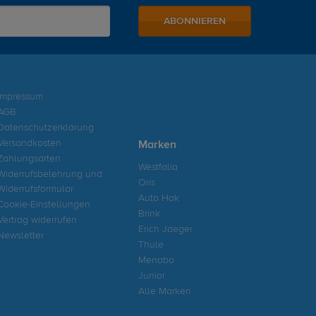
ABONNIEREN
Impressum
AGB
Datenschutzerklärung
Versandkosten
Marken
Zahlungsarten
Westfalia
Widerrufsbelehrung und
Oris
Widerrufsformular
Auto Hak
Cookie-Einstellungen
Brink
Vertrag widerrufen
Erich Jaeger
Newsletter
Thule
Menabo
Junior
Alle Marken