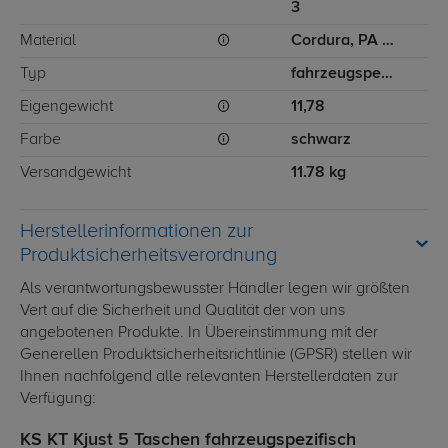
3
Material
Cordura, PA (Polyamid), PU (Polyurethan)
Typ
fahrzeugspezifisch
Eigengewicht
11,78
Farbe
schwarz
Versandgewicht
11.78 kg
Herstellerinformationen zur
Produktsicherheitsverordnung
Als verantwortungsbewusster Händler legen wir größten
Vert auf die Sicherheit und Qualität der von uns
angebotenen Produkte. In Übereinstimmung mit der
Generellen Produktsicherheitsrichtlinie (GPSR) stellen wir
Ihnen nachfolgend alle relevanten Herstellerdaten zur
Verfügung:
KS KT Kjust 5 Taschen fahrzeugspezifisch