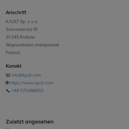
Anschrift
KJUST Sp. z o.o.
Sosnowiecka 91
31-345 Kraków
Województwo małopolskie
Poland
Konakt
📧
info@kjust.com
🌐
https://www.kjust.com
📞
+48 570488655
Zuletzt angesehen