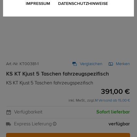
IMPRESSUM
DATENSCHUTZHINWEISE
Art.-Nr. KT00381-1
Vergleichen
Merken
KS KT Kjust 5 Taschen fahrzeugspezifisch
KS KT Kjust 5 Taschen fahrzeugspezifisch
391,00 €
inkl. MwSt., zzgl.
M Versand ab 15,00 €
Verfügbarkeit
Sofort lieferbar
Express Lieferung
verfügbar