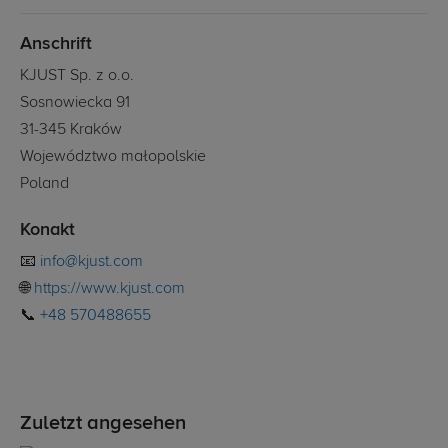
Anschrift
KJUST Sp. z o.o.
Sosnowiecka 91
31-345 Kraków
Województwo małopolskie
Poland
Konakt
📧
info@kjust.com
🌐
https://www.kjust.com
📞
+48 570488655
Zuletzt angesehen