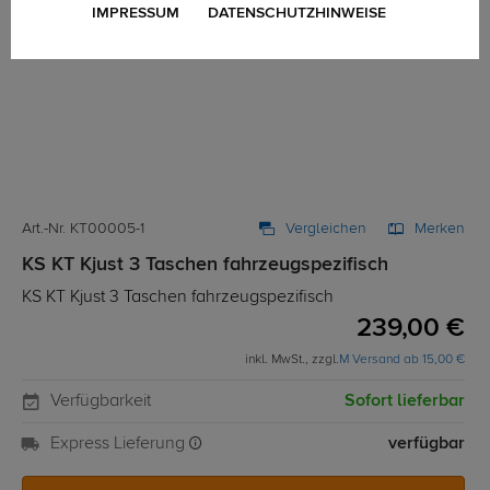
IMPRESSUM
DATENSCHUTZHINWEISE
Art.-Nr. KT00005-1
Vergleichen
Merken
KS KT Kjust 3 Taschen fahrzeugspezifisch
KS KT Kjust 3 Taschen fahrzeugspezifisch
239,00 €
inkl. MwSt., zzgl.
M Versand ab 15,00 €
Verfügbarkeit
Sofort lieferbar
Express Lieferung
verfügbar