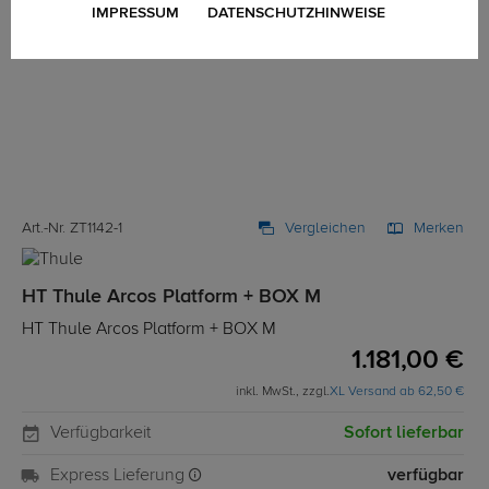
IMPRESSUM
DATENSCHUTZHINWEISE
Art.-Nr. ZT1142-1
Vergleichen
Merken
HT Thule Arcos Platform + BOX M
HT Thule Arcos Platform + BOX M
1.181,00 €
inkl. MwSt., zzgl.
XL Versand ab 62,50 €
Verfügbarkeit
Sofort lieferbar
Express Lieferung
verfügbar