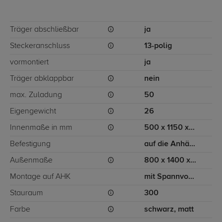
Träger abschließbar
ja
Steckeranschluss
13-polig
vormontiert
ja
Träger abklappbar
nein
max. Zuladung
50
Eigengewicht
26
Innenmaße in mm
500 x 1150 x 435
Befestigung
auf die Anhängerkupplung
Außenmaße
800 x 1400 x 480
Montage auf AHK
mit Spannvorrichtung
Stauraum
300
Farbe
schwarz, matt