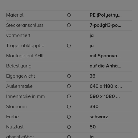
Material
PE (Polyethylen)
Steckeranschluss
7-polig|13-polig
vormontiert
ja
Träger abklappbar
ja
Montage auf AHK
mit Spannvorrichtung
Befestigung
auf die Anhängerkupplung
Eigengewicht
36
Außenmaße
640 x 1180 x 755
Innenmaße in mm
590 x 1080 x 550
Stauraum
390
Farbe
schwarz
Nutzlast
50
abschließbar
ja