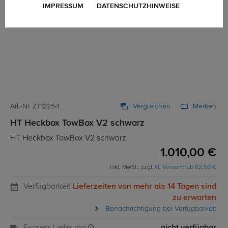
IMPRESSUM
DATENSCHUTZHINWEISE
Art.-Nr. ZT1225-1
Vergleichen
Merken
HT Heckbox TowBox V2 schwarz
HT Heckbox TowBox V2 schwarz
1.010,00 €
inkl. MwSt., zzgl.
XL Versand ab 62,50 €
Verfügbarkeit
Lieferzeiten von mehr als 14 Tagen sind
zu erwarten
Benachrichtigung bei Verfügbarkeit