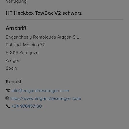
Verfügung:
HT Heckbox TowBox V2 schwarz
Anschrift
Enganches y Remolques Aragón S.L
Pol. Ind. Malpica 77
50016 Zaragoza
Aragón
Spain
Konakt
📧
info@enganchesaragon.com
🌐
https://www.enganchesaragon.com
📞
+34 976457130