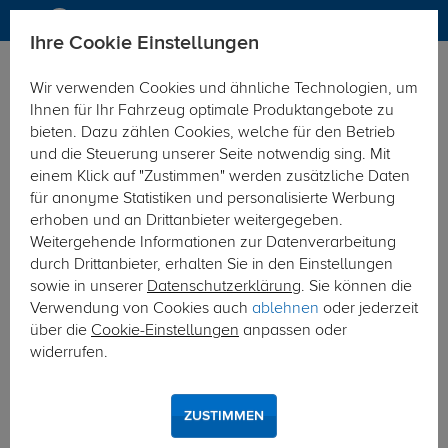
Ihre Cookie Einstellungen
Zubehör
Sonstiges
Wir verwenden Cookies und ähnliche Technologien, um
KATEGORIEN
Ihnen für Ihr Fahrzeug optimale Produktangebote zu
bieten. Dazu zählen Cookies, welche für den Betrieb
Sonstiges
und die Steuerung unserer Seite notwendig sing. Mit
einem Klick auf "Zustimmen" werden zusätzliche Daten
für anonyme Statistiken und personalisierte Werbung
Sortierung
erhoben und an Drittanbieter weitergegeben.
Weitergehende Informationen zur Datenverarbeitung
durch Drittanbieter, erhalten Sie in den Einstellungen
KS KT Kjust 5 Taschen fahrzeugspezifisch
sowie in unserer
Datenschutzerklärung
. Sie können die
KS KT Kjust 5 Taschen fahrzeugspezifisch
Verwendung von Cookies auch
ablehnen
oder jederzeit
Unser Preis
über die
Cookie-Einstellungen
anpassen oder
inkl. MwSt., zzgl.
widerrufen.
M Versand ab 15,00 €
413,00 €
ZUSTIMMEN
Verfügbarkeit
Sofort lieferbar