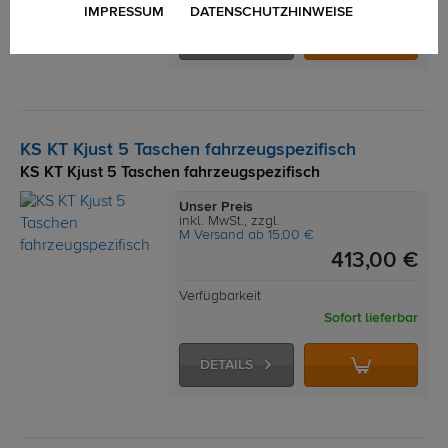
IMPRESSUM
DATENSCHUTZHINWEISE
DETAILS
KS KT Kjust 5 Taschen fahrzeugspezifisch
KS KT Kjust 5 Taschen fahrzeugspezifisch
Unser Preis
inkl. MwSt., zzgl.
M Versand ab 15,00 €
413,00 €
Verfügbarkeit
Sofort lieferbar
DETAILS