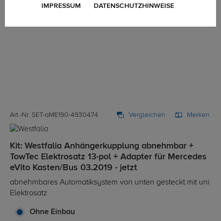
IMPRESSUM
DATENSCHUTZHINWEISE
Art.-Nr. SET-aME190-4930474
Vergleichen
Merken
Kit: Westfalia Anhängerkupplung abnehmbar +
TowTec Elektrosatz 13-pol + Adapter für Mercedes
eVito Kasten/Bus 03.2019 - jetzt
abnehmbares Automatiksystem von unten gesteckt mit uni
Elektrosatz
Ohne Einbau