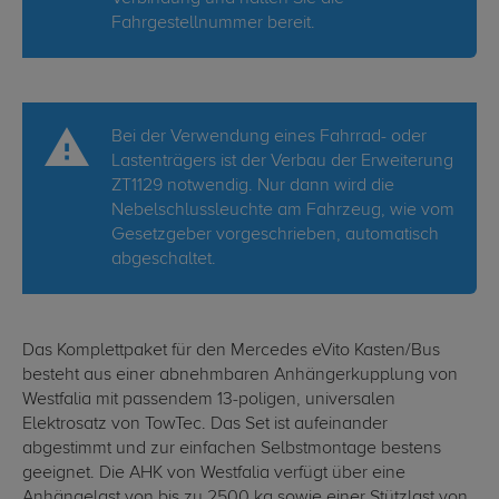
Fahrgestellnummer bereit.
Bei der Verwendung eines Fahrrad- oder
Lastenträgers ist der Verbau der Erweiterung
ZT1129 notwendig. Nur dann wird die
Nebelschlussleuchte am Fahrzeug, wie vom
Gesetzgeber vorgeschrieben, automatisch
abgeschaltet.
Das Komplettpaket für den Mercedes eVito Kasten/Bus
besteht aus einer abnehmbaren Anhängerkupplung von
Westfalia mit passendem 13-poligen, universalen
Elektrosatz von TowTec. Das Set ist aufeinander
abgestimmt und zur einfachen Selbstmontage bestens
geeignet. Die AHK von Westfalia verfügt über eine
Anhängelast von bis zu 2500 kg sowie einer Stützlast von