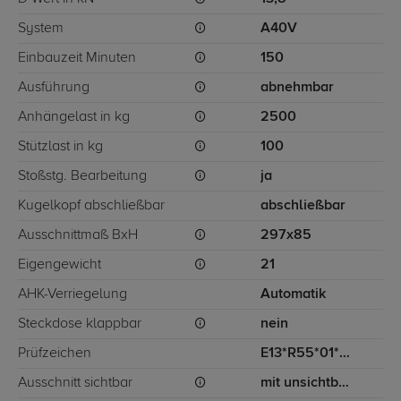
System
A40V
Einbauzeit Minuten
150
Ausführung
abnehmbar
Anhängelast in kg
2500
Stützlast in kg
100
Stoßstg. Bearbeitung
ja
Kugelkopf abschließbar
abschließbar
Ausschnittmaß BxH
297x85
Eigengewicht
21
AHK-Verriegelung
Automatik
Steckdose klappbar
nein
Prüfzeichen
E13*R55*01*3612
Ausschnitt sichtbar
mit unsichtbarem Ausschnitt für Stoßstange