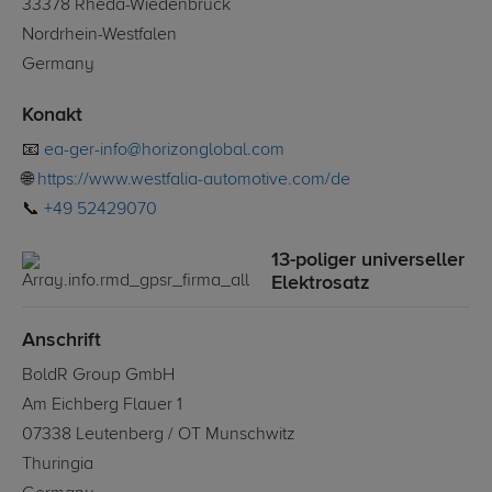
33378 Rheda-Wiedenbrück
Nordrhein-Westfalen
Germany
Konakt
📧
ea-ger-info@horizonglobal.com
🌐
https://www.westfalia-automotive.com/de
📞
+49 52429070
13-poliger universeller
Elektrosatz
Anschrift
BoldR Group GmbH
Am Eichberg Flauer 1
07338 Leutenberg / OT Munschwitz
Thuringia