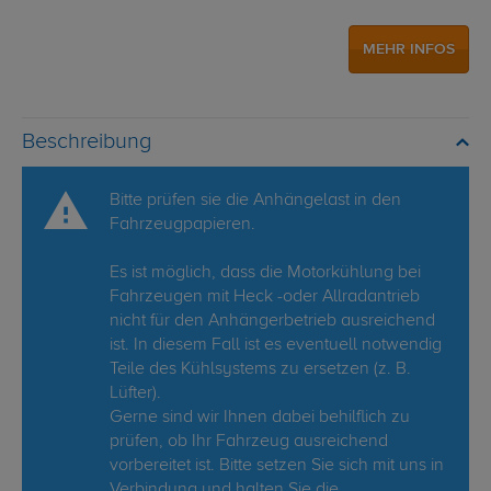
MEHR INFOS
Beschreibung
Bitte prüfen sie die Anhängelast in den
Fahrzeugpapieren.
Es ist möglich, dass die Motorkühlung bei
Fahrzeugen mit Heck -oder Allradantrieb
nicht für den Anhängerbetrieb ausreichend
ist. In diesem Fall ist es eventuell notwendig
Teile des Kühlsystems zu ersetzen (z. B.
Lüfter).
Gerne sind wir Ihnen dabei behilflich zu
prüfen, ob Ihr Fahrzeug ausreichend
vorbereitet ist. Bitte setzen Sie sich mit uns in
Verbindung und halten Sie die