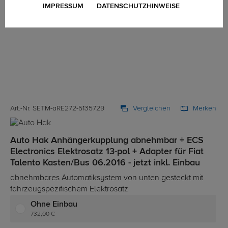
IMPRESSUM
DATENSCHUTZHINWEISE
Art.-Nr. SETM-aRE272-5135729
Vergleichen
Merken
Auto Hak Anhängerkupplung abnehmbar + ECS
Electronics Elektrosatz 13-pol + Adapter für Fiat
Talento Kasten/Bus 06.2016 - jetzt inkl. Einbau
abnehmbares Automatiksystem von unten gesteckt mit
fahrzeugspezifischem Elektrosatz
Ohne Einbau
732,00 €