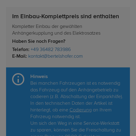
Im Einbau-Komplettpreis sind enthalten
Kompletter Einbau der gewählten
Anhängerkupplung und des Elektrosatzes
Haben Sie noch Fragen?
Telefon:
+49 36482 783986
E-Mail:
kontakt@bertelshofer.com
Hinweis
Bei manchen Fahrzeugen ist es notwendig
das Fahrzeug auf den Anhängebetrieb zu
codieren (z.B. Abschaltung der Einparkhilfe).
In den technischen Daten der Artikel ist
hinterlegt, ob eine
Codierung
an Ihrem
Fahrzeug notwendig ist.
Um sich den Weg in eine Service-Werkstatt
zu sparen, können Sie die Freischaltung zu