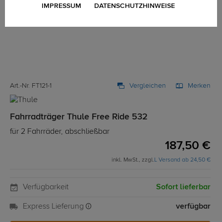
IMPRESSUM
DATENSCHUTZHINWEISE
Art.-Nr. FT121-1
Vergleichen
Merken
Fahrradträger Thule Free Ride 532
für 2 Fahrräder, abschließbar
187,50 €
inkl. MwSt., zzgl.
L Versand ab 24,50 €
Verfügbarkeit
Sofort lieferbar
Express Lieferung
verfügbar