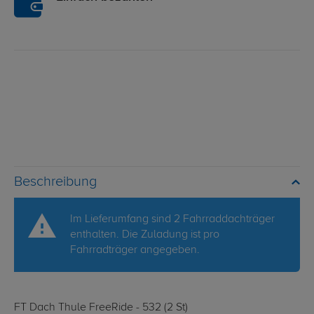
Beschreibung
Im Lieferumfang sind 2 Fahrraddachträger
enthalten. Die Zuladung ist pro
Fahrradträger angegeben.
FT Dach Thule FreeRide - 532 (2 St)