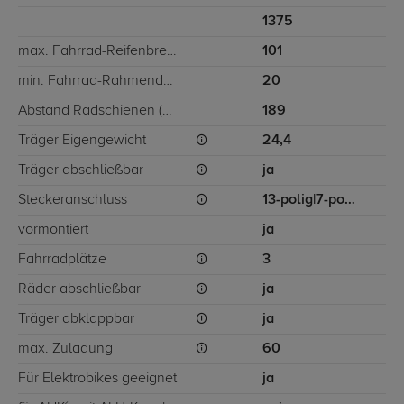
1375
max. Fahrrad-Reifenbreite (mm)
101
min. Fahrrad-Rahmendurchmesser (mm)
20
Abstand Radschienen (mm)
189
Träger Eigengewicht
24,4
Träger abschließbar
ja
Steckeranschluss
13-polig|7-polig
vormontiert
ja
Fahrradplätze
3
Räder abschließbar
ja
Träger abklappbar
ja
max. Zuladung
60
Für Elektrobikes geeignet
ja