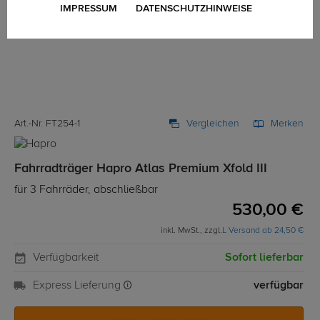
IMPRESSUM
DATENSCHUTZHINWEISE
Art.-Nr. FT254-1
Vergleichen
Merken
Fahrradträger Hapro Atlas Premium Xfold III
für 3 Fahrräder, abschließbar
530,00 €
inkl. MwSt., zzgl.
L Versand ab 24,50 €
Verfügbarkeit
Sofort lieferbar
Express Lieferung
verfügbar