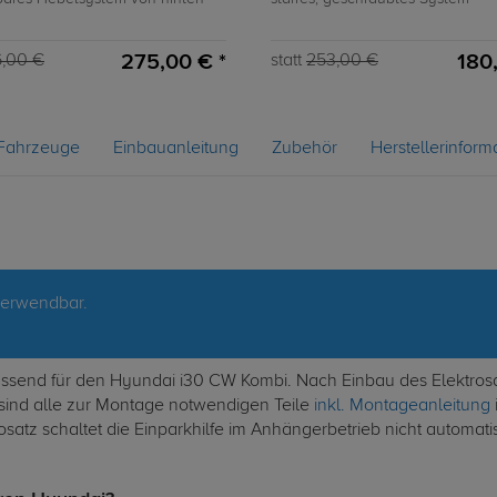
275,00 € *
180
,00 €
statt
253,00 €
Fahrzeuge
Einbauanleitung
Zubehör
Herstellerinform
verwendbar.
 passend für den Hyundai i30 CW Kombi. Nach Einbau des Elektros
sind alle zur Montage notwendigen Teile
inkl. Montageanleitung
satz schaltet die Einparkhilfe im Anhängerbetrieb nicht automatis