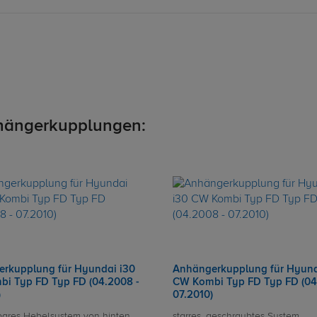
hängerkupplungen:
rkupplung für Hyundai i30
Anhängerkupplung für Hyund
i Typ FD Typ FD (04.2008 -
CW Kombi Typ FD Typ FD (04
)
07.2010)
ares Hebelsystem von hinten
starres, geschraubtes System