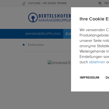
HOTLINE: +49 36482 783986
PR
Ihre Cookie E
Wir verwenden Co
ANHÄNGERKUPPLUNG
ELEKTROSÄTZE
DACHTR
Produktangebote 
unserer Seite not
Elektrosätze
anonyme Statisti
Weitergehende Inf
Einstellungen so
auch
ablehnen
od
IMPRESSUM
D