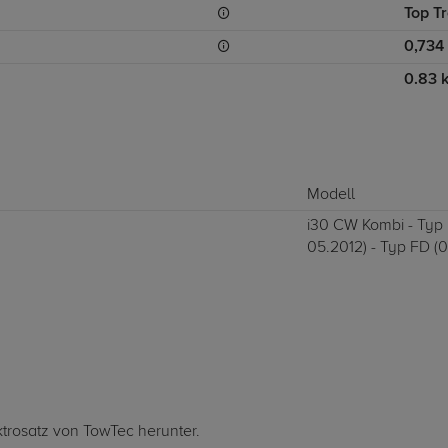
Top Tr
0,734
0.83 
Modell
i30 CW Kombi - Typ 
05.2012) - Typ FD (
ktrosatz von TowTec herunter.