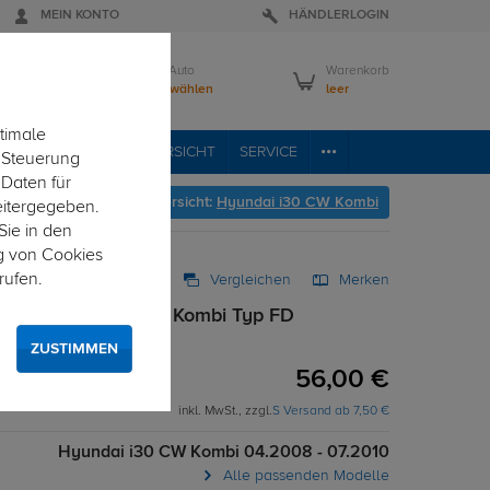
MEIN KONTO
HÄNDLERLOGIN
Mein Auto
Warenkorb
Bitte wählen
leer
timale
VICE
FAHRZEUGÜBERSICHT
SERVICE
e Steuerung
 Daten für
r geht's zur Fahrzeugübersicht:
Hyundai i30 CW Kombi
eitergegeben.
Sie in den
g von Cookies
rufen.
Vergleichen
Merken
 für Hyundai i30 CW Kombi Typ FD
atz
ZUSTIMMEN
56,00 €
inkl. MwSt., zzgl.
S Versand ab 7,50 €
Hyundai i30 CW Kombi 04.2008 - 07.2010
Alle passenden Modelle