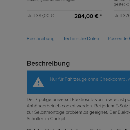
gesteckt
284,00 € *
statt
387,00 €
statt
376
Beschreibung
Technische Daten
Passende 
Beschreibung
Nur für Fahrzeuge ohne Checkcontrol 
Der 7-polige universal Elektrosatz von TowTec ist
Anhängerbetrieb codiert werden. Bei jedem E-Satz 
zur Selbstmontage problemlos geeignet. Der Elektro
Schalter im Cockpit.