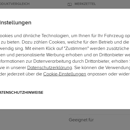
ODUKTVERGLEICH
MERKZETTEL
instellungen
okies und ähnliche Technologien, um Ihnen für Ihr Fahrzeug op
ÄGER
DACHBOXEN
FAHRRADTRÄGER
ZUBEHÖR
EINBAUSER
zu bieten. Dazu zählen Cookies, welche für den Betrieb und di
wendig sing. Mit einem Klick auf "Zustimmen" werden zusätzliche
Hie
ken und personalisierte Werbung erhoben und an Drittanbieter w
ormationen zur Datenverarbeitung durch Drittanbieter, erhalten 
wie in unserer
Datenschutzerklärung
. Sie können die Verwendun
er jederzeit über die
Cookie-Einstellungen
anpassen oder wider
Art.-Nr. 7TT21-807
TowTec Elektrosatz 7-pol.
7-poliger universeller Elektros
ATENSCHUTZHINWEISE
Geeignet für