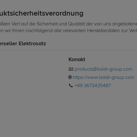
duktsicherheitsverordnung
ßten Vert auf die Sicherheit und Qualität der von uns angeboten
len wir Ihnen nachfolgend alle relevanten Herstellerdaten zur Ve
erseller Elektrosatz
Konakt
📧
products@boldr-group.com
🌐
https://www.boldr-group.com
📞
+49 3673435487