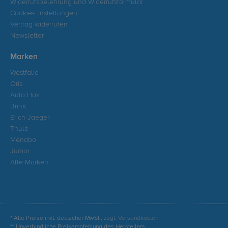
Widerrufsbelehrung und Widerrufsformular
Cookie-Einstellungen
Vertrag widerrufen
Newsletter
Marken
Westfalia
Oris
Auto Hak
Brink
Erich Jaeger
Thule
Menabo
Junior
Alle Marken
* Alle Preise inkl. deutscher MwSt.,
zzgl. Versandkosten
** Unverbindliche Preisempfehlung des Herstellers