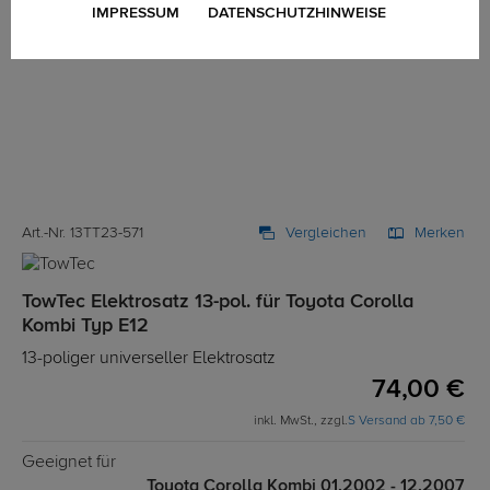
IMPRESSUM
DATENSCHUTZHINWEISE
Art.-Nr. 13TT23-571
Vergleichen
Merken
TowTec Elektrosatz 13-pol. für Toyota Corolla
Kombi Typ E12
13-poliger universeller Elektrosatz
74,00 €
inkl. MwSt., zzgl.
S Versand ab 7,50 €
Geeignet für
Toyota Corolla Kombi 01.2002 - 12.2007