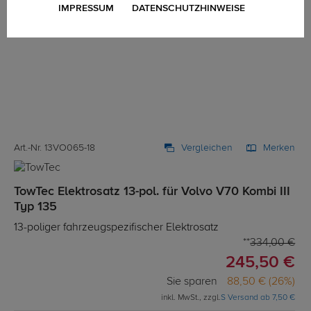
IMPRESSUM
DATENSCHUTZHINWEISE
Art.-Nr. 13VO065-18
Vergleichen
Merken
TowTec Elektrosatz 13-pol. für Volvo V70 Kombi III
Typ 135
13-poliger fahrzeugspezifischer Elektrosatz
334,00 €
245,50 €
Sie sparen
88,50 € (26%)
inkl. MwSt., zzgl.
S Versand ab 7,50 €