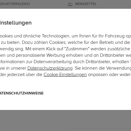
ODUKTVERGLEICH
MERKZETTEL
instellungen
okies und ähnliche Technologien, um Ihnen für Ihr Fahrzeug op
ÄGER
DACHBOXEN
FAHRRADTRÄGER
ZUBEHÖR
EINBAUSER
zu bieten. Dazu zählen Cookies, welche für den Betrieb und di
wendig sing. Mit einem Klick auf "Zustimmen" werden zusätzliche
ken und personalisierte Werbung erhoben und an Drittanbieter w
ormationen zur Datenverarbeitung durch Drittanbieter, erhalten 
wie in unserer
Datenschutzerklärung
. Sie können die Verwendun
er jederzeit über die
Cookie-Einstellungen
anpassen oder wider
Art.-Nr. 7CAN04-2235
TowTec Elektrosatz 7-pol. 
7-poliger universeller Elektros
ATENSCHUTZHINWEISE