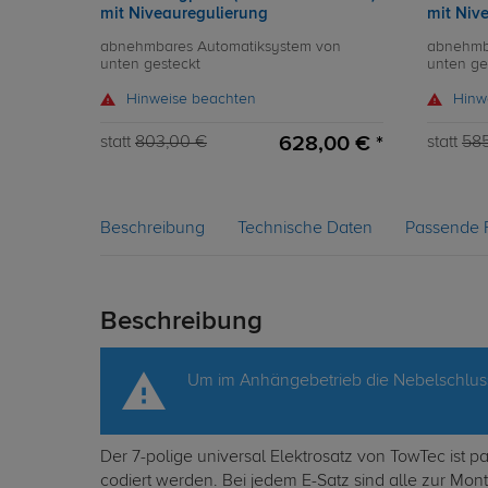
mit Niveauregulierung
mit Niv
abnehmbares Automatiksystem von
abnehmb
unten gesteckt
unten ge
Hinweise beachten
Hinw
628,00 € *
statt
803,00 €
statt
58
Beschreibung
Technische Daten
Passende 
Beschreibung
Um im Anhängebetrieb die Nebelschluss
Der 7-polige universal Elektrosatz von TowTec ist
codiert werden. Bei jedem E-Satz sind alle zur Mo