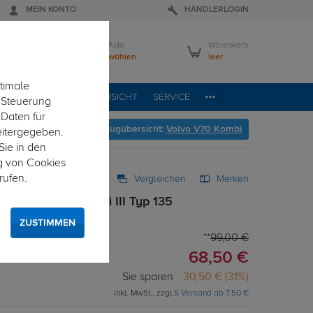
MEIN KONTO
HÄNDLERLOGIN
Mein Auto
Warenkorb
Bitte wählen
leer
timale
VICE
FAHRZEUGÜBERSICHT
SERVICE
e Steuerung
 Daten für
Hier geht's zur Fahrzeugübersicht:
Volvo V70 Kombi
eitergegeben.
Sie in den
g von Cookies
rufen.
Vergleichen
Merken
für Volvo V70 Kombi III Typ 135
atz
ZUSTIMMEN
99,00 €
68,50 €
Sie sparen
30,50 € (31%)
inkl. MwSt., zzgl.
S Versand ab 7,50 €