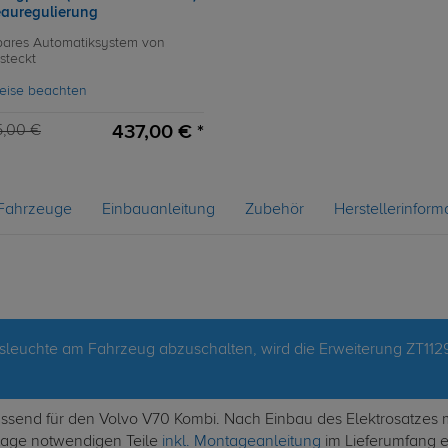
eauregulierung
ares Automatiksystem von
steckt
eise beachten
437,00 € *
5,00 €
Fahrzeuge
Einbauanleitung
Zubehör
Herstellerinform
leuchte am Fahrzeug abzuschalten, wird die Erweiterung ZT1129
 passend für den Volvo V70 Kombi. Nach Einbau des Elektrosatzes
ntage notwendigen Teile
inkl. Montageanleitung
im Lieferumfang en