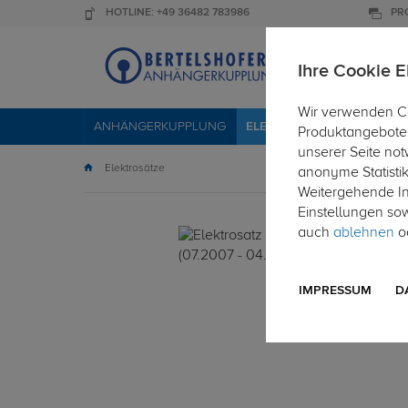
HOTLINE: +49 36482 783986
PR
Ihre Cookie E
Wir verwenden Co
ANHÄNGERKUPPLUNG
ELEKTROSÄTZE
DACHTR
Produktangebote 
unserer Seite not
Elektrosätze
anonyme Statisti
Weitergehende Inf
Einstellungen so
auch
ablehnen
od
IMPRESSUM
D