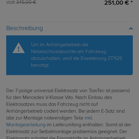
251,00 € *
statt
345,00 €
Beschreibung
Um im Anhängebetrieb die
Nebelschlussleuchte am Fahrzeug
abzuschalten, wird die Erweiterung ZT1129
benötigt.
Der 7-polige universal Elektrosatz von TowTec ist passend
für den Mercedes V-Klasse Vito. Nach Einbau des
Elektrosatzes muss das Fahrzeug nicht auf
Anhängerbetrieb codiert werden. Bei jedem E-Satz sind
alle zur Montage notwendigen Teile
inkl.
Montageanleitung
im Lieferumfang enthalten. Somit ist der
Elektrosatz zur Selbstmontage problemlos geeignet. Der
Elektrosatz schaltet die Einparkhilfe im Anhängerbetrieb