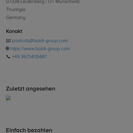
07338 Leutenberg / OT Munschwitz
Thuringia
Germany
Konakt
📧
products@boldr-group.com
🌐
https://www.boldr-group.com
📞
+49 3673435487
Zuletzt angesehen
Einfach bezahlen