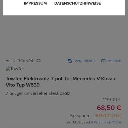
IMPRESSUM
DATENSCHUTZHINWEISE
Art.-Nr. 7CAN04-1172
Vergleichen
Merken
TowTec Elektrosatz 7-pol. für Mercedes V-Klasse
Vito Typ W639
7-poliger universeller Elektrosatz
99,00 €
68,50 €
Sie sparen
30,50 € (31%)
inkl. MwSt., zzgl.
S Versand ab 7,50 €