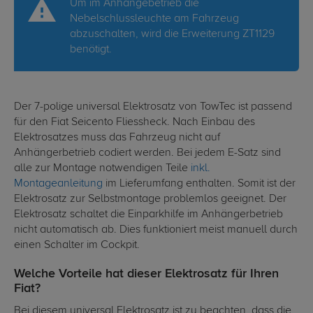
Um im Anhängebetrieb die
Nebelschlussleuchte am Fahrzeug
abzuschalten, wird die Erweiterung ZT1129
benötigt.
Der 7-polige universal Elektrosatz von TowTec ist passend
für den Fiat Seicento Fliessheck. Nach Einbau des
Elektrosatzes muss das Fahrzeug nicht auf
Anhängerbetrieb codiert werden. Bei jedem E-Satz sind
alle zur Montage notwendigen Teile
inkl.
Montageanleitung
im Lieferumfang enthalten. Somit ist der
Elektrosatz zur Selbstmontage problemlos geeignet. Der
Elektrosatz schaltet die Einparkhilfe im Anhängerbetrieb
nicht automatisch ab. Dies funktioniert meist manuell durch
einen Schalter im Cockpit.
Welche Vorteile hat dieser Elektrosatz für Ihren
Fiat?
Bei diesem universal Elektrosatz ist zu beachten, dass die