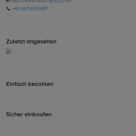
🌐
https://www.boldr-group.com
📞
+49 3673435487
Zuletzt angesehen
Einfach bezahlen
Sicher einkaufen