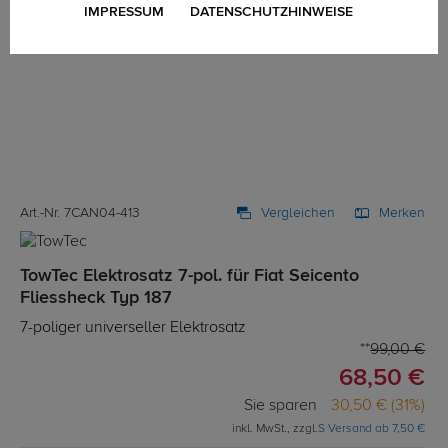
IMPRESSUM
DATENSCHUTZHINWEISE
Art.-Nr. 7CAN04-413
Vergleichen
Merken
TowTec Elektrosatz 7-pol. für Fiat Seicento
Fliessheck Typ 187
7-poliger universeller Elektrosatz
99,00 €
68,50 €
Sie sparen
30,50 € (31%)
inkl. MwSt., zzgl.
S Versand ab 7,50 €