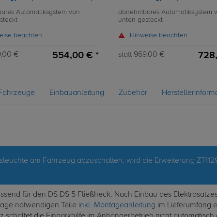
ares Automatiksystem von
abnehmbares Automatiksystem 
steckt
unten gesteckt
eise beachten
Hinweise beachten
554,00 € *
728,
,00 €
statt
969,00 €
Fahrzeuge
Einbauanleitung
Zubehör
Herstellerinform
leuchte am Fahrzeug abzuschalten, wird die Erweiterung ZT1129
 passend für den DS DS 5 Fließheck. Nach Einbau des Elektrosatz
ntage notwendigen Teile
inkl. Montageanleitung
im Lieferumfang en
 schaltet die Einparkhilfe im Anhängerbetrieb nicht automatisch 