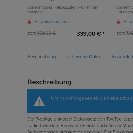
abnehmbares Hebelsystem von hinten
abnehmb
gesteckt
unten ge
Hinweise beachten
Hinw
339,00 € *
statt
459,00 €
statt
739
Beschreibung
Technische Daten
Passende 
Beschreibung
Um im Anhängebetrieb die Nebelschluss
Der 7-polige universal Elektrosatz von TowTec ist
codiert werden. Bei jedem E-Satz sind alle zur Mo
Selbstmontage problemlos geeignet. Der Elektrosatz