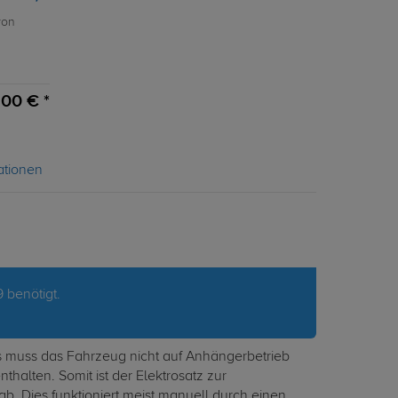
von
00 € *
ationen
 benötigt.
es muss das Fahrzeug nicht auf Anhängerbetrieb
thalten. Somit ist der Elektrosatz zur
ab. Dies funktioniert meist manuell durch einen