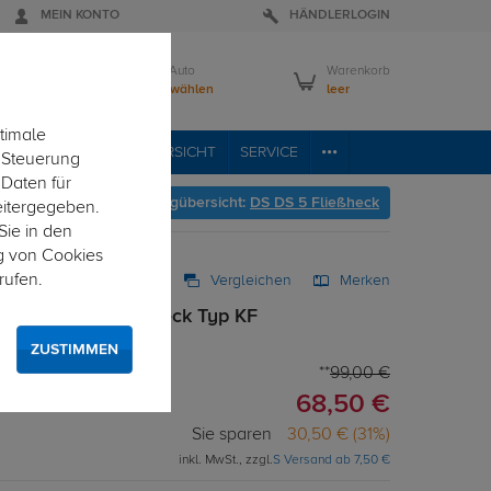
MEIN KONTO
HÄNDLERLOGIN
Mein Auto
Warenkorb
Bitte wählen
leer
timale
VICE
FAHRZEUGÜBERSICHT
SERVICE
e Steuerung
 Daten für
Hier geht's zur Fahrzeugübersicht:
DS DS 5 Fließheck
eitergegeben.
Sie in den
g von Cookies
rufen.
Vergleichen
Merken
 für DS DS 5 Fließheck Typ KF
atz
ZUSTIMMEN
99,00 €
68,50 €
Sie sparen
30,50 € (31%)
inkl. MwSt., zzgl.
S Versand ab 7,50 €