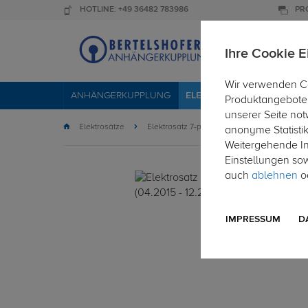
HOTLINE: +49 36482 783986
PR
Ihre Cookie E
Wir verwenden Co
ANHÄNGERKUPPLUNG
ELEKTROSÄTZE
DACHTR
Produktangebote 
unserer Seite not
Elektrosätze
Elektrosatz 7-polig
anonyme Statisti
Weitergehende Inf
Einstellungen so
auch
ablehnen
od
IMPRESSUM
D