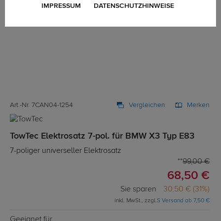
IMPRESSUM
DATENSCHUTZHINWEISE
Art.-Nr. 7CAN04-1254
Vergleichen
Merken
TowTec Elektrosatz 7-pol. für BMW X3 Typ E83
7-poliger universeller Elektrosatz
99,00 €
68,50 €
Sie sparen
30,50 € (31%)
inkl. MwSt., zzgl.
S Versand ab 7,50 €
Geeignet für