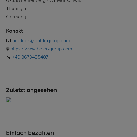
07338 Leutenberg / OT Munschwitz
Thuringia
Germany
Konakt
📧
products@boldr-group.com
🌐
https://www.boldr-group.com
📞
+49 3673435487
Zuletzt angesehen
Einfach bezahlen