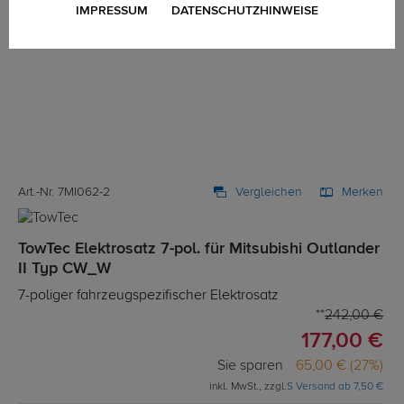
IMPRESSUM
DATENSCHUTZHINWEISE
Art.-Nr. 7MI062-2
Vergleichen
Merken
TowTec Elektrosatz 7-pol. für Mitsubishi Outlander
II Typ CW_W
7-poliger fahrzeugspezifischer Elektrosatz
242,00 €
177,00 €
Sie sparen
65,00 € (27%)
inkl. MwSt., zzgl.
S Versand ab 7,50 €