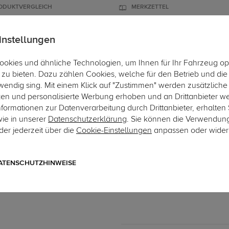
ODUKTVERGLEICH
MERKZETTEL
instellungen
okies und ähnliche Technologien, um Ihnen für Ihr Fahrzeug op
ÄGER
DACHBOXEN
FAHRRADTRÄGER
ZUBEHÖR
EINBAUSER
zu bieten. Dazu zählen Cookies, welche für den Betrieb und di
wendig sing. Mit einem Klick auf "Zustimmen" werden zusätzliche
ken und personalisierte Werbung erhoben und an Drittanbieter w
ormationen zur Datenverarbeitung durch Drittanbieter, erhalten 
wie in unserer
Datenschutzerklärung
. Sie können die Verwendun
er jederzeit über die
Cookie-Einstellungen
anpassen oder wider
Art.-Nr. 7ME141-16
TowTec Elektrosatz 7-pol. 
7-poliger fahrzeugspezifischer
ATENSCHUTZHINWEISE