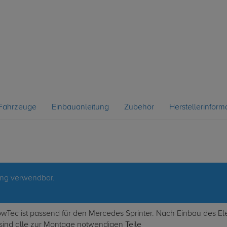
Fahrzeuge
Einbauanleitung
Zubehör
Herstellerinform
ung verwendbar.
TowTec ist passend für den Mercedes Sprinter. Nach Einbau des E
sind alle zur Montage notwendigen Teile