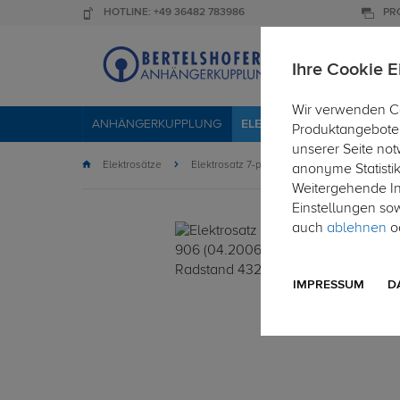
HOTLINE: +49 36482 783986
PR
Ihre Cookie E
Wir verwenden Co
ANHÄNGERKUPPLUNG
ELEKTROSÄTZE
DACHTR
Produktangebote 
unserer Seite not
Elektrosätze
Elektrosatz 7-polig
anonyme Statisti
Weitergehende Inf
Einstellungen so
auch
ablehnen
od
IMPRESSUM
D