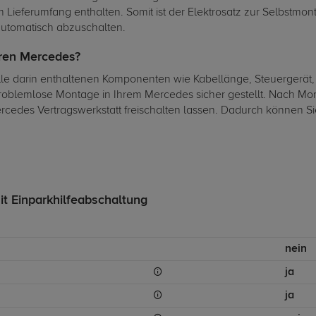
m Lieferumfang enthalten. Somit ist der Elektrosatz zur Selbstmo
automatisch abzuschalten.
Ihren Mercedes?
lle darin enthaltenen Komponenten wie Kabellänge, Steuergerät, S
problemlose Montage in Ihrem Mercedes sicher gestellt. Nach Mon
Mercedes Vertragswerkstatt freischalten lassen. Dadurch können
it Einparkhilfeabschaltung
nein
ja
ja