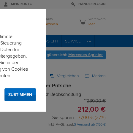
MEIN KONTO
HÄNDLERLOGIN
Mein Auto
Warenkorb
Bitte wählen
leer
timale
VICE
FAHRZEUGÜBERSICHT
SERVICE
e Steuerung
 Daten für
Hier geht's zur Fahrzeugübersicht:
Mercedes Sprinter
eitergegeben.
Sie in den
g von Cookies
rufen.
Vergleichen
Merken
für Mercedes Sprinter Pritsche
 Elektrosatz mit Einparkhilfeabschaltung
ZUSTIMMEN
289,00 €
212,00 €
Sie sparen
77,00 € (27%)
inkl. MwSt., zzgl.
S Versand ab 7,50 €