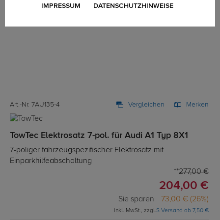
IMPRESSUM
DATENSCHUTZHINWEISE
Art.-Nr. 7AU135-4
Vergleichen
Merken
TowTec Elektrosatz 7-pol. für Audi A1 Typ 8X1
7-poliger fahrzeugspezifischer Elektrosatz mit
Einparkhilfeabschaltung
277,00 €
204,00 €
Sie sparen
73,00 € (26%)
inkl. MwSt., zzgl.
S Versand ab 7,50 €