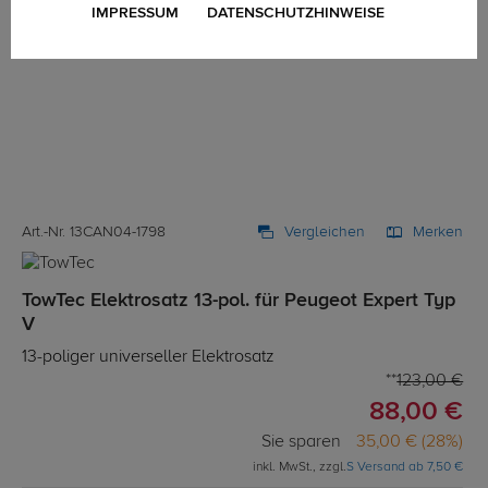
IMPRESSUM
DATENSCHUTZHINWEISE
Art.-Nr. 13CAN04-1798
Vergleichen
Merken
TowTec Elektrosatz 13-pol. für Peugeot Expert Typ
V
13-poliger universeller Elektrosatz
123,00 €
88,00 €
Sie sparen
35,00 € (28%)
inkl. MwSt., zzgl.
S Versand ab 7,50 €