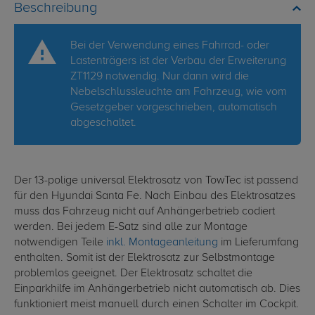
Beschreibung
Bei der Verwendung eines Fahrrad- oder
Lastenträgers ist der Verbau der Erweiterung
ZT1129 notwendig. Nur dann wird die
Nebelschlussleuchte am Fahrzeug, wie vom
Gesetzgeber vorgeschrieben, automatisch
abgeschaltet.
Der 13-polige universal Elektrosatz von TowTec ist passend
für den Hyundai Santa Fe. Nach Einbau des Elektrosatzes
muss das Fahrzeug nicht auf Anhängerbetrieb codiert
werden. Bei jedem E-Satz sind alle zur Montage
notwendigen Teile
inkl. Montageanleitung
im Lieferumfang
enthalten. Somit ist der Elektrosatz zur Selbstmontage
problemlos geeignet. Der Elektrosatz schaltet die
Einparkhilfe im Anhängerbetrieb nicht automatisch ab. Dies
funktioniert meist manuell durch einen Schalter im Cockpit.