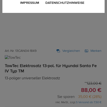
IMPRESSUM
DATENSCHUTZHINWEISE
Art.-Nr. 13CAN04-1849
Vergleichen
Merken
TowTec Elektrosatz 13-pol. für Hyundai Santa Fe
IV Typ TM
13-poliger universeller Elektrosatz
123,00 €
88,00 €
Sie sparen
35,00 € (28%)
inkl. MwSt., zzgl.
S Versand ab 7,50 €