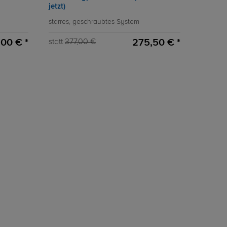
jetzt)
starres, geschraubtes System
,00 € *
275,50 € *
statt
377,00 €