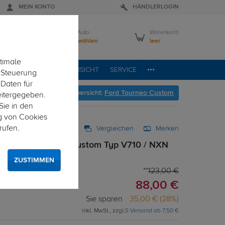
MEIN KONTO
HÄNDLERLOGIN
Mein Auto
Warenkorb
Bitte wählen
leer
timale
VICE
FAHRZEUGÜBERSICHT
SERVICE
e Steuerung
 Daten für
er geht's zur Fahrzeugübersicht:
Ford Tourneo Custom
eitergegeben.
Sie in den
g von Cookies
rufen.
Vergleichen
Merken
. für Ford Tourneo Custom Typ V710 / NXN
satz
ZUSTIMMEN
123,00 €
88,00 €
Sie sparen
35,00 € (28%)
inkl. MwSt., zzgl.
S Versand ab 7,50 €