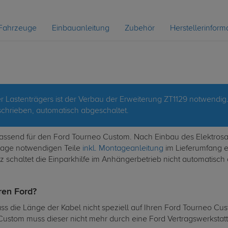
Fahrzeuge
Einbauanleitung
Zubehör
Herstellerinform
 Lastenträgers ist der Verbau der Erweiterung ZT1129 notwendig
hrieben, automatisch abgeschaltet.
t passend für den Ford Tourneo Custom. Nach Einbau des Elektro
ntage notwendigen Teile
inkl. Montageanleitung
im Lieferumfang en
 schaltet die Einparkhilfe im Anhängerbetrieb nicht automatisch 
hren Ford?
dass die Länge der Kabel nicht speziell auf Ihren Ford Tourneo C
Custom muss dieser nicht mehr durch eine Ford Vertragswerkstatt