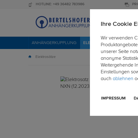
HOTLINE: +49 36482 783986
PR
Ihre Cookie E
Wir verwenden Co
ANHÄNGERKUPPLUNG
ELEKTROSÄTZE
DACHTR
Produktangebote 
unserer Seite not
Elektrosätze
anonyme Statisti
Weitergehende Inf
Einstellungen so
auch
ablehnen
od
IMPRESSUM
D