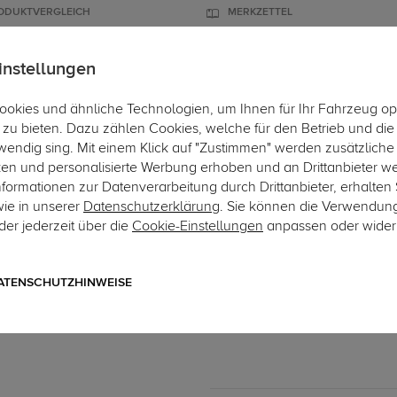
ODUKTVERGLEICH
MERKZETTEL
instellungen
okies und ähnliche Technologien, um Ihnen für Ihr Fahrzeug op
ÄGER
DACHBOXEN
FAHRRADTRÄGER
ZUBEHÖR
EINBAUSER
zu bieten. Dazu zählen Cookies, welche für den Betrieb und di
wendig sing. Mit einem Klick auf "Zustimmen" werden zusätzliche
Hi
ken und personalisierte Werbung erhoben und an Drittanbieter w
ormationen zur Datenverarbeitung durch Drittanbieter, erhalten 
wie in unserer
Datenschutzerklärung
. Sie können die Verwendun
er jederzeit über die
Cookie-Einstellungen
anpassen oder wider
Art.-Nr. 13CAN04-2224
TowTec Elektrosatz 13-pol
13-poliger universeller Elektro
ATENSCHUTZHINWEISE