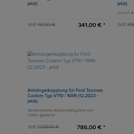
jetzt)
jetzt)
2-Loch 
341,00 € *
statt
461,00 €
statt
319
Anhängerkupplung für Ford Tourneo
Custom Typ V710 / NXN (12.2023 -
jetzt)
abnehmbares Automatiksystem von
unten gesteckt
786,00 € *
statt
1.039,00 €