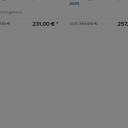
jetzt)
Anhängebock
231,00 € *
257
,00 €
statt
353,00 €