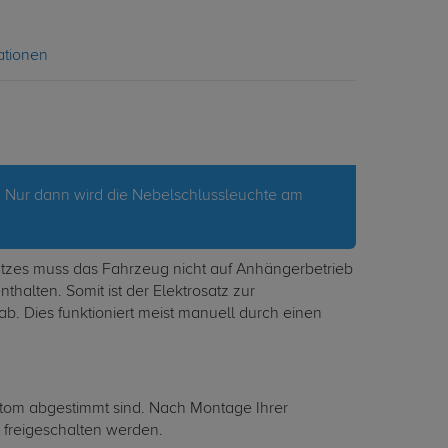
ationen
. Nur dann wird die Nebelschlussleuchte am
satzes muss das Fahrzeug nicht auf Anhängerbetrieb
thalten. Somit ist der Elektrosatz zur
ab. Dies funktioniert meist manuell durch einen
ustom abgestimmt sind. Nach Montage Ihrer
 freigeschalten werden.