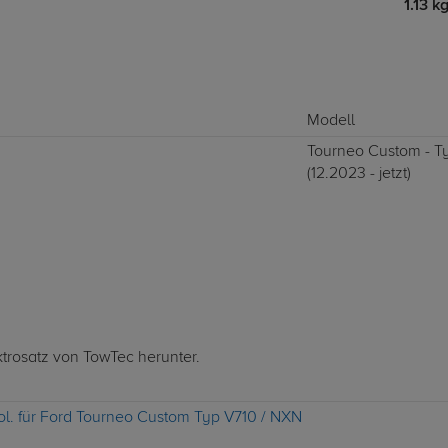
1.13 k
Modell
Tourneo Custom - T
(12.2023 - jetzt)
ktrosatz von TowTec herunter.
pol. für Ford Tourneo Custom Typ V710 / NXN