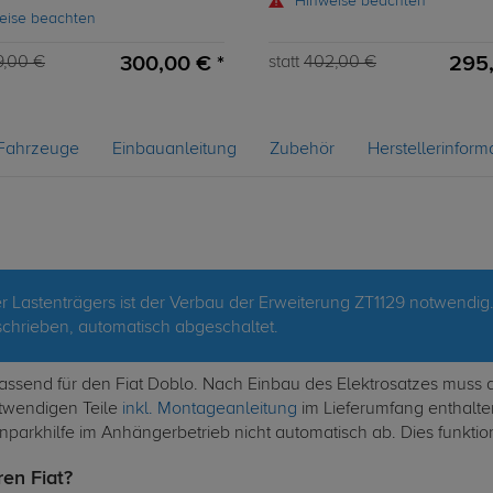
Hinweise beachten
eise beachten
300,00 € *
295,
9,00 €
statt
402,00 €
Fahrzeuge
Einbauanleitung
Zubehör
Herstellerinform
 Lastenträgers ist der Verbau der Erweiterung ZT1129 notwendig
hrieben, automatisch abgeschaltet.
 passend für den Fiat Doblo. Nach Einbau des Elektrosatzes muss
otwendigen Teile
inkl. Montageanleitung
im Lieferumfang enthalten
inparkhilfe im Anhängerbetrieb nicht automatisch ab. Dies funktio
ren Fiat?