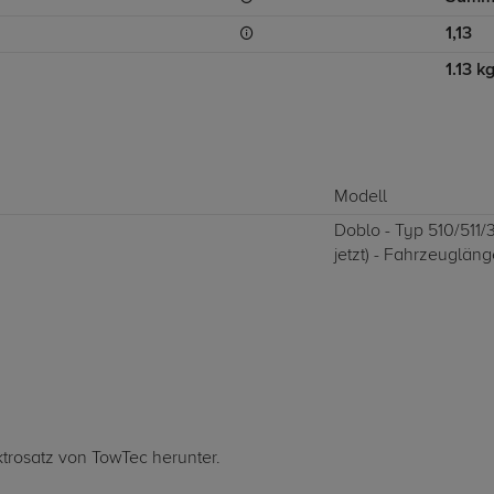
1,13
1.13 k
Modell
Doblo - Typ 510/511/
jetzt) - Fahrzeuglä
ktrosatz von TowTec herunter.