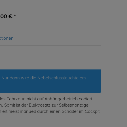
00 € *
ationen
. Nur dann wird die Nebelschlussleuchte am
 das Fahrzeug nicht auf Anhängerbetrieb codiert
. Somit ist der Elektrosatz zur Selbstmontage
niert meist manuell durch einen Schalter im Cockpit.