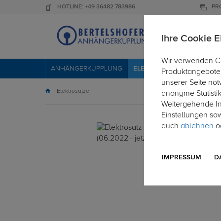
HOTLINE: +49 36482 783986
PR
Ihre Cookie E
Wir verwenden Co
ANHÄNGERKUPPLUNG
ELEKTROSÄTZE
DACHTR
Produktangebote 
unserer Seite not
Elektrosätze
anonyme Statisti
Weitergehende Inf
Einstellungen so
auch
ablehnen
od
IMPRESSUM
D