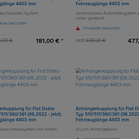
uglänge 4403 mm
Fahrzeuglänge 4403 mm
 geschraubtes System
abnehmbares Automatiksystem 
unten gesteckt
eise beachten
Hinweise beachten
181,00 € *
477
5,00 €
statt
638,00 €
rkupplung für Fiat Doblo
Anhängerkupplung für Fiat D
511/360/361 (06.2022 - jetzt)
Typ 510/511/360/361 (06.2022 
uglänge 4403 mm
Fahrzeuglänge 4403 mm
ares Hebelsystem von hinten
2-Loch Anhängebock