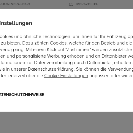
ODUKTVERGLEICH
MERKZETTEL
instellungen
okies und ähnliche Technologien, um Ihnen für Ihr Fahrzeug op
ÄGER
DACHBOXEN
FAHRRADTRÄGER
ZUBEHÖR
EINBAUSER
zu bieten. Dazu zählen Cookies, welche für den Betrieb und di
wendig sing. Mit einem Klick auf "Zustimmen" werden zusätzliche
ken und personalisierte Werbung erhoben und an Drittanbieter w
ormationen zur Datenverarbeitung durch Drittanbieter, erhalten 
wie in unserer
Datenschutzerklärung
. Sie können die Verwendun
er jederzeit über die
Cookie-Einstellungen
anpassen oder wider
Art.-Nr. 13CAN04-2086
TowTec Elektrosatz 13-pol.
13-poliger universeller Elektro
ATENSCHUTZHINWEISE