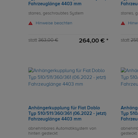
Fahrzeuglänge 4403 mm
Fahrze
starres, geschraubtes System
starres,
Hinweise beachten
Hinw
264,00 € *
statt
363,00 €
statt
25
Anhängerkupplung für Fiat Doblo
Anhänge
Typ 510/511/360/361 (06.2022 - jetzt)
Typ 510/
Fahrzeuglänge 4403 mm
Fahrze
abnehmbares Automatiksystem von
abnehmb
hinten gesteckt
gesteckt