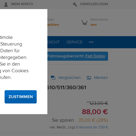
MEIN KONTO
HÄNDLERLOGIN
Mein Auto
Warenkorb
Bitte wählen
leer
timale
VICE
FAHRZEUGÜBERSICHT
SERVICE
e Steuerung
 Daten für
Hier geht's zur Fahrzeugübersicht:
Fiat Doblo
eitergegeben.
Sie in den
g von Cookies
rufen.
Vergleichen
Merken
 für Fiat Doblo Typ 510/511/360/361
satz
ZUSTIMMEN
123,00 €
88,00 €
Sie sparen
35,00 € (28%)
inkl. MwSt., zzgl.
S Versand ab 7,50 €