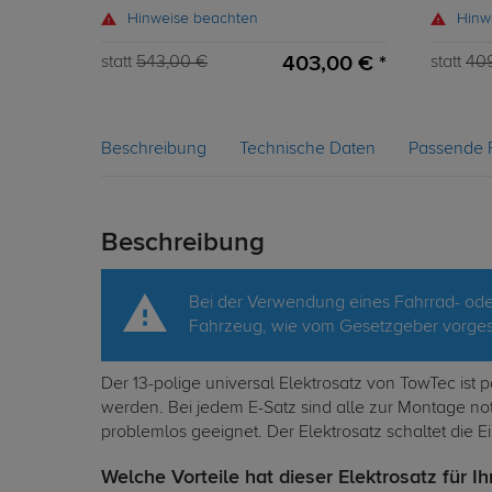
Hinweise beachten
Hinw
403,00 € *
statt
543,00 €
statt
40
Beschreibung
Technische Daten
Passende 
Beschreibung
Bei der Verwendung eines Fahrrad- oder
Fahrzeug, wie vom Gesetzgeber vorgesc
Der 13-polige universal Elektrosatz von TowTec ist
werden. Bei jedem E-Satz sind alle zur Montage n
problemlos geeignet. Der Elektrosatz schaltet die E
Welche Vorteile hat dieser Elektrosatz für Ih