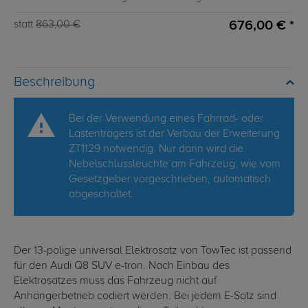
676,00 € *
statt
863,00 €
Beschreibung
Bei der Verwendung eines Fahrrad- oder
Lastenträgers ist der Verbau der Erweiterung
ZT1129 notwendig. Nur dann wird die
Nebelschlussleuchte am Fahrzeug, wie vom
Gesetzgeber vorgeschrieben, automatisch
abgeschaltet.
Der 13-polige universal Elektrosatz von TowTec ist passend
für den Audi Q8 SUV e-tron. Nach Einbau des
Elektrosatzes muss das Fahrzeug nicht auf
Anhängerbetrieb codiert werden. Bei jedem E-Satz sind