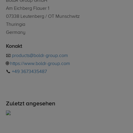
BoldR Group GmbH
Am Eichberg Flauer 1
07338 Leutenberg / OT Munschwitz
Thuringia
Germany
Konakt
📧
products@boldr-group.com
🌐
https://www.boldr-group.com
📞
+49 3673435487
Zuletzt angesehen