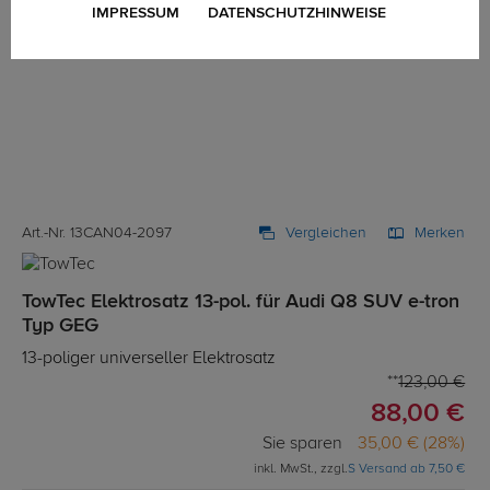
IMPRESSUM
DATENSCHUTZHINWEISE
Art.-Nr. 13CAN04-2097
Vergleichen
Merken
TowTec Elektrosatz 13-pol. für Audi Q8 SUV e-tron
Typ GEG
13-poliger universeller Elektrosatz
123,00 €
88,00 €
Sie sparen
35,00 € (28%)
inkl. MwSt., zzgl.
S Versand ab 7,50 €