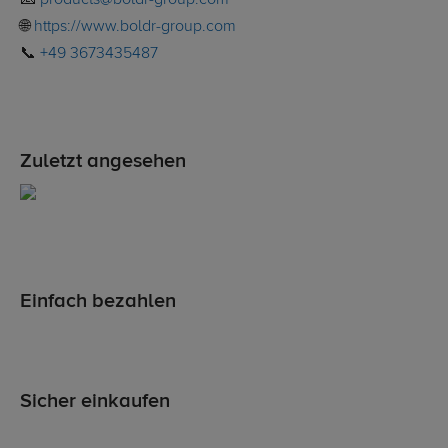
📧
products@boldr-group.com
🌐
https://www.boldr-group.com
📞
+49 3673435487
Zuletzt angesehen
Einfach bezahlen
Sicher einkaufen