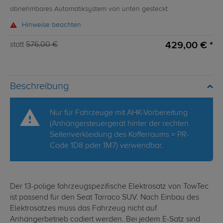
abnehmbares Automatiksystem von unten gesteckt
Hinweise beachten
429,00 € *
statt
576,00 €
Beschreibung
Nur für Fahrzeuge mit AHK-Vorbereitung
(Anhängersteuergerät hinter der rechten
Seitenverkleidung des Kofferraums = PR-
Code 1D8 pder 1M7) verwendbar.
Der 13-polige fahrzeugspezifische Elektrosatz von TowTec
ist passend für den Seat Tarraco SUV. Nach Einbau des
Elektrosatzes muss das Fahrzeug nicht auf
Anhängerbetrieb codiert werden. Bei jedem E-Satz sind