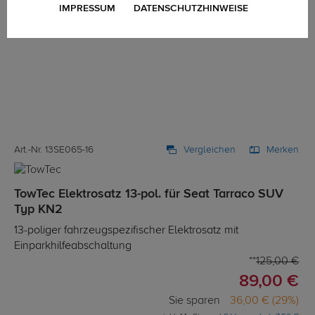
IMPRESSUM
DATENSCHUTZHINWEISE
Art.-Nr. 13SE065-16
Vergleichen
Merken
TowTec Elektrosatz 13-pol. für Seat Tarraco SUV
Typ KN2
13-poliger fahrzeugspezifischer Elektrosatz mit
Einparkhilfeabschaltung
125,00 €
89,00 €
Sie sparen
36,00 € (29%)