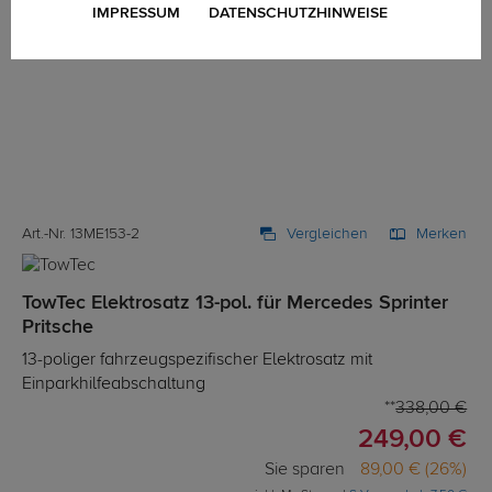
IMPRESSUM
DATENSCHUTZHINWEISE
Art.-Nr. 13ME153-2
Vergleichen
Merken
TowTec Elektrosatz 13-pol. für Mercedes Sprinter
Pritsche
13-poliger fahrzeugspezifischer Elektrosatz mit
Einparkhilfeabschaltung
338,00 €
249,00 €
Sie sparen
89,00 € (26%)