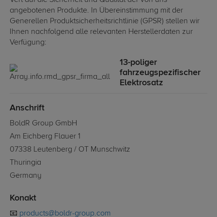
Vert auf die Sicherheit und Qualität der von uns
angebotenen Produkte. In Übereinstimmung mit der
Generellen Produktsicherheitsrichtlinie (GPSR) stellen wir
Ihnen nachfolgend alle relevanten Herstellerdaten zur
Verfügung:
13-poliger
fahrzeugspezifischer
Elektrosatz
Anschrift
BoldR Group GmbH
Am Eichberg Flauer 1
07338 Leutenberg / OT Munschwitz
Thuringia
Germany
Konakt
📧
products@boldr-group.com