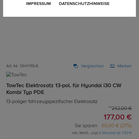
IMPRESSUM
DATENSCHUTZHINWEISE
Art.-Nr. 13HY119-8
Vergleichen
Merken
TowTec Elektrosatz 13-pol. für Hyundai i30 CW
Kombi Typ PDE
13-poliger fahrzeugspezifischer Elektrosatz
242,00 €
177,00 €
Sie sparen
65,00 € (27%)
inkl. MwSt., zzgl.
S Versand ab 7,50 €