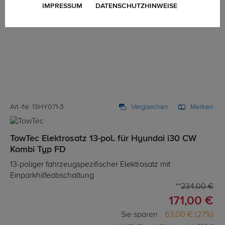
IMPRESSUM
DATENSCHUTZHINWEISE
Art.-Nr. 13HY071-3
Vergleichen
Merken
TowTec Elektrosatz 13-pol. für Hyundai i30 CW
Kombi Typ FD
13-poliger fahrzeugspezifischer Elektrosatz mit
Einparkhilfeabschaltung
234,00 €
171,00 €
Sie sparen
63,00 € (27%)