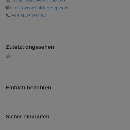
📧
products@boldr-group.com
🌐
https://www.boldr-group.com
📞
+49 3673435487
Zuletzt angesehen
Einfach bezahlen
Sicher einkaufen