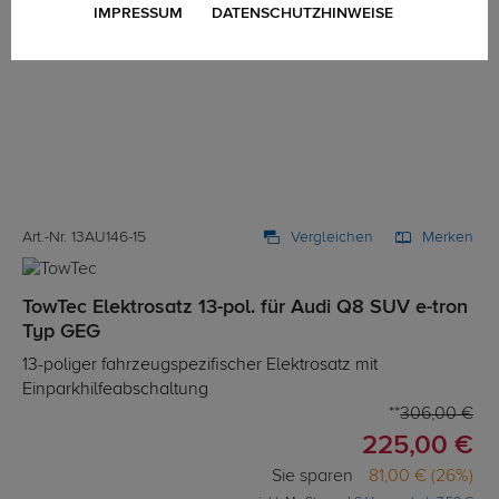
IMPRESSUM
DATENSCHUTZHINWEISE
Art.-Nr. 13AU146-15
Vergleichen
Merken
TowTec Elektrosatz 13-pol. für Audi Q8 SUV e-tron
Typ GEG
13-poliger fahrzeugspezifischer Elektrosatz mit
Einparkhilfeabschaltung
306,00 €
225,00 €
Sie sparen
81,00 € (26%)