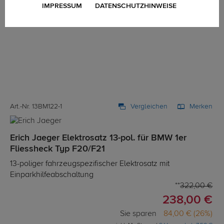
IMPRESSUM
DATENSCHUTZHINWEISE
Art.-Nr. 13BM122-1
Vergleichen
Merken
Erich Jaeger Elektrosatz 13-pol. für BMW 1er
Fliessheck Typ F20/F21
13-poliger fahrzeugspezifischer Elektrosatz mit
Einparkhilfeabschaltung
322,00 €
238,00 €
Sie sparen
84,00 € (26%)